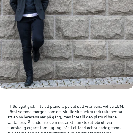
”Tillslaget gick inte att planera på det sätt vi är vana vid på EBM.
Först samma morgon som det skulle ske fick vi indikationer på
att en ny leverans var på gång, men inte till den plats vi hade
väntat oss. Ärendet rörde misstänkt punktskattebrott via
storskalig cigarettsmuggling från Lettland och vi hade genom
avlyssning och dold kameraövervakning säkrat bevisning: