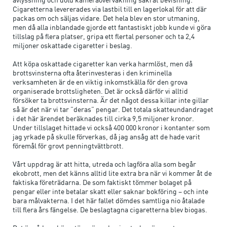
Cigaretterna levererades via lastbil till en lagerlokal för att där
packas om och säljas vidare. Det hela blev en stor utmaning,
men då alla inblandade gjorde ett fantastiskt jobb kunde vi göra
tillslag på flera platser, gripa ett flertal personer och ta 2,4
miljoner oskattade cigaretter i beslag.
Att köpa oskattade cigaretter kan verka harmlöst, men då
brottsvinsterna ofta återinvesteras i den kriminella
verksamheten är de en viktig inkomstkälla för den grova
organiserade brottsligheten. Det är också därför vi alltid
försöker ta brottsvinsterna. Är det något dessa killar inte gillar
så är det när vi tar ”deras” pengar. Det totala skatteundandraget
i det här ärendet beräknades till cirka 9,5 miljoner kronor.
Under tillslaget hittade vi också 400 000 kronor i kontanter som
jag yrkade på skulle förverkas, då jag ansåg att de hade varit
föremål för grovt penningtvättbrott.
Vårt uppdrag är att hitta, utreda och lagföra alla som begår
ekobrott, men det känns alltid lite extra bra när vi kommer åt de
faktiska företrädarna. De som faktiskt tömmer bolaget på
pengar eller inte betalar skatt eller saknar bokföring – och inte
bara målvakterna. I det här fallet dömdes samtliga nio åtalade
till flera års fängelse. De beslagtagna cigaretterna blev biogas.