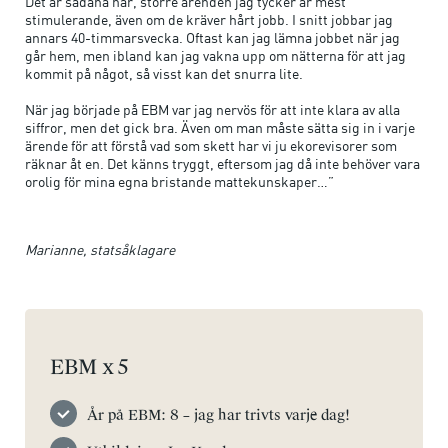
Det är sådana här, större ärenden jag tycker är mest
stimulerande, även om de kräver hårt jobb. I snitt jobbar jag
annars 40-timmarsvecka. Oftast kan jag lämna jobbet när jag
går hem, men ibland kan jag vakna upp om nätterna för att jag
kommit på något, så visst kan det snurra lite.
När jag började på EBM var jag nervös för att inte klara av alla
siffror, men det gick bra. Även om man måste sätta sig in i varje
ärende för att förstå vad som skett har vi ju ekorevisorer som
räknar åt en. Det känns tryggt, eftersom jag då inte behöver vara
orolig för mina egna bristande mattekunskaper…”
Marianne, statsåklagare
EBM x 5
År på EBM: 8 – jag har trivts varje dag!