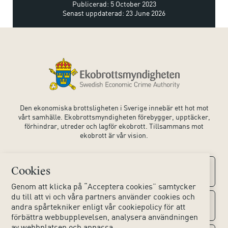
Publicerad: 5 October 2023
Senast uppdaterad: 23 June 2026
Den ekonomiska brottsligheten i Sverige innebär ett hot mot
vårt samhälle. Ekobrottsmyndigheten förebygger, upptäcker,
förhindrar, utreder och lagför ekobrott. Tillsammans mot
ekobrott är vår vision.
Cookies
Kontaktuppgifter
Genom att klicka på “Acceptera cookies” samtycker
du till att vi och våra partners använder cookies och
Kontakta oss
Om webbplatsen
andra spårtekniker enligt vår cookiepolicy för att
förbättra webbupplevelsen, analysera användningen
av webbplatsen och anpassa
Huvudkontoret