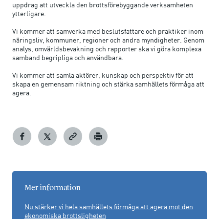
uppdrag att utveckla den brottsförebyggande verksamheten
ytterligare.
Vi kommer att samverka med beslutsfattare och praktiker inom
näringsliv, kommuner, regioner och andra myndigheter. Genom
analys, omvärldsbevakning och rapporter ska vi göra komplexa
samband begripliga och användbara.
Vi kommer att samla aktörer, kunskap och perspektiv för att
skapa en gemensam riktning och stärka samhällets förmåga att
agera.
Mer information
Nu stärker vi hela samhällets förmåga att agera mot den
ekonomiska brottsligheten