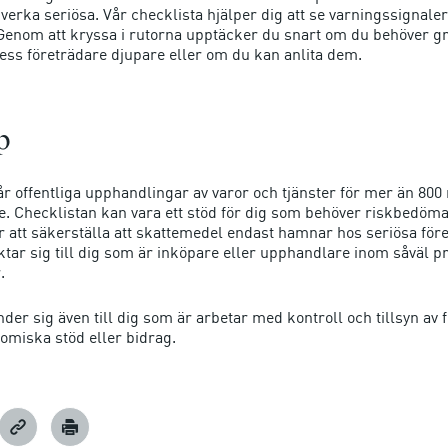
verka seriösa. Vår checklista hjälper dig att se varningssignale
 Genom att kryssa i rutorna upptäcker du snart om du behöver g
dess företrädare djupare eller om du kan anlita dem.
p
år offentliga upphandlingar av varor och tjänster för mer än 800
ge. Checklistan kan vara ett stöd för dig som behöver riskbedöma
r att säkerställa att skattemedel endast hamnar hos seriösa för
ktar sig till dig som är inköpare eller upphandlare inom såväl p
.
der sig även till dig som är arbetar med kontroll och tillsyn av f
omiska stöd eller bidrag.