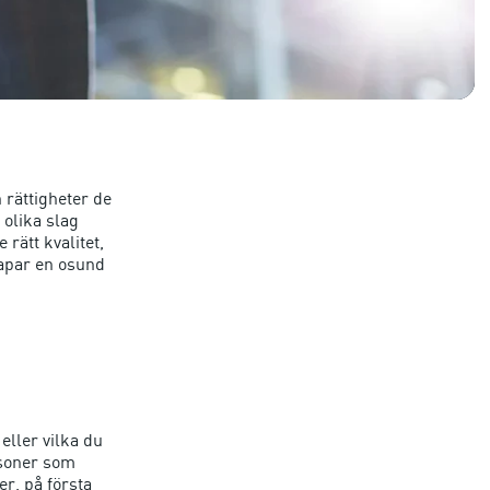
 rättigheter de
v olika slag
 rätt kvalitet,
skapar en osund
eller vilka du
rsoner som
er, på första