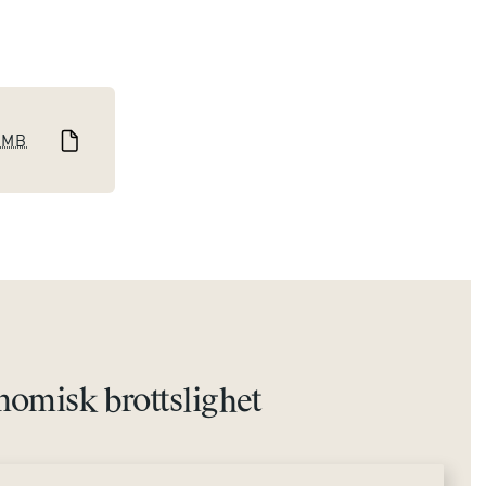
2
MB
omisk brottslighet