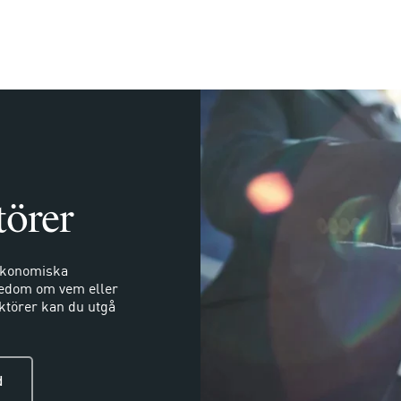
törer
 ekonomiska
nnedom om vem eller
aktörer kan du utgå
d