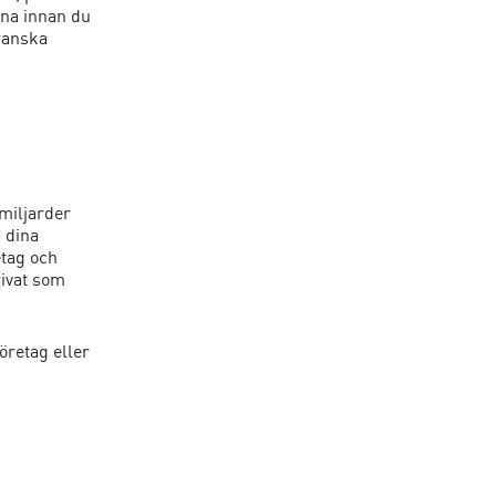
rna innan du
ranska
 miljarder
 dina
etag och
rivat som
öretag eller