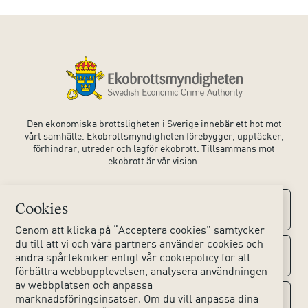
Den ekonomiska brottsligheten i Sverige innebär ett hot mot
vårt samhälle. Ekobrottsmyndigheten förebygger, upptäcker,
förhindrar, utreder och lagför ekobrott. Tillsammans mot
ekobrott är vår vision.
Cookies
Kontaktuppgifter
Genom att klicka på “Acceptera cookies” samtycker
du till att vi och våra partners använder cookies och
Kontakta oss
Om webbplatsen
andra spårtekniker enligt vår cookiepolicy för att
förbättra webbupplevelsen, analysera användningen
av webbplatsen och anpassa
Huvudkontoret
Tillgänglighet webbplats
marknadsföringsinsatser. Om du vill anpassa dina
Sociala medier