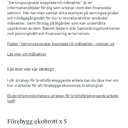
“Varningssignaler kopplade till målvakter” är en
informationsfolder för dig som arbetar inom den finansiella
sektorn. Här har man samlat olika exempel på varningssignaler
och tillvägagångssätt för hur kriminella aktörer använder
målvakter, samt förslag på åtgärder som kan underlätta
upptäckten av dem. Bakom foldern står Samordningsfunktionen
mot penningtvätt och finansiering av terrorism.
Folder: Varningssignaler kopplade till målvakter – polisen.se
Läs mer om målvakter
Läs mer om vår strategi
I vår strategi för brottsförebyggande arbete kan du läsa mer om
hur vi arbetar för att förebygga ekonomisk brottslighet.
Ekobrottsmyndighetens strategi för brottsförebyggande arbete
(pdf)
Förebygg ekobrott x 5