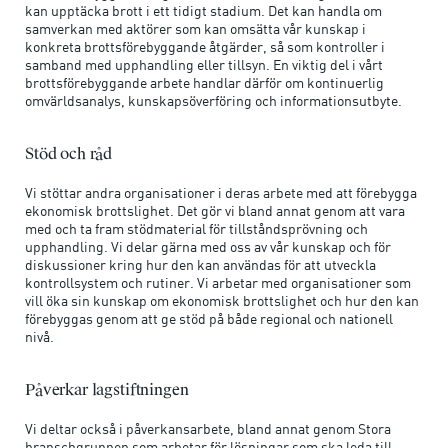
kan upptäcka brott i ett tidigt stadium. Det kan handla om
samverkan med aktörer som kan omsätta vår kunskap i
konkreta brottsförebyggande åtgärder, så som kontroller i
samband med upphandling eller tillsyn. En viktig del i vårt
brottsförebyggande arbete handlar därför om kontinuerlig
omvärldsanalys, kunskapsöverföring och informationsutbyte.
Stöd och råd
Vi stöttar andra organisationer i deras arbete med att förebygga
ekonomisk brottslighet. Det gör vi bland annat genom att vara
med och ta fram stödmaterial för tillståndsprövning och
upphandling. Vi delar gärna med oss av vår kunskap och för
diskussioner kring hur den kan användas för att utveckla
kontrollsystem och rutiner. Vi arbetar med organisationer som
vill öka sin kunskap om ekonomisk brottslighet och hur den kan
förebyggas genom att ge stöd på både regional och nationell
nivå.
Påverkar lagstiftningen
Vi deltar också i påverkansarbete, bland annat genom Stora
branschgruppen som arbetar för lösningar som ska leda till