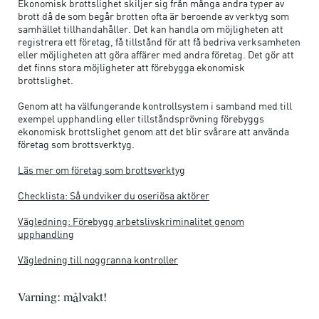
Ekonomisk brottslighet skiljer sig från många andra typer av
brott då de som begår brotten ofta är beroende av verktyg som
samhället tillhandahåller. Det kan handla om möjligheten att
registrera ett företag, få tillstånd för att få bedriva verksamheten
eller möjligheten att göra affärer med andra företag. Det gör att
det finns stora möjligheter att förebygga ekonomisk
brottslighet.
Genom att ha välfungerande kontrollsystem i samband med till
exempel upphandling eller tillståndsprövning förebyggs
ekonomisk brottslighet genom att det blir svårare att använda
företag som brottsverktyg.
Läs mer om företag som brottsverktyg
Checklista: Så undviker du oseriösa aktörer
Vägledning: Förebygg arbetslivskriminalitet genom
upphandling
Vägledning till noggranna kontroller
Varning: målvakt!