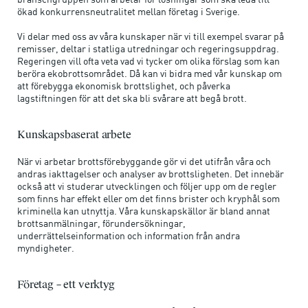
ökad konkurrensneutralitet mellan företag i Sverige.
Vi delar med oss av våra kunskaper när vi till exempel svarar på
remisser, deltar i statliga utredningar och regeringsuppdrag.
Regeringen vill ofta veta vad vi tycker om olika förslag som kan
beröra ekobrottsområdet. Då kan vi bidra med vår kunskap om
att förebygga ekonomisk brottslighet, och påverka
lagstiftningen för att det ska bli svårare att begå brott.
Kunskapsbaserat arbete
När vi arbetar brottsförebyggande gör vi det utifrån våra och
andras iakttagelser och analyser av brottsligheten. Det innebär
också att vi studerar utvecklingen och följer upp om de regler
som finns har effekt eller om det finns brister och kryphål som
kriminella kan utnyttja. Våra kunskapskällor är bland annat
brottsanmälningar, förundersökningar,
underrättelseinformation och information från andra
myndigheter.
Företag – ett verktyg