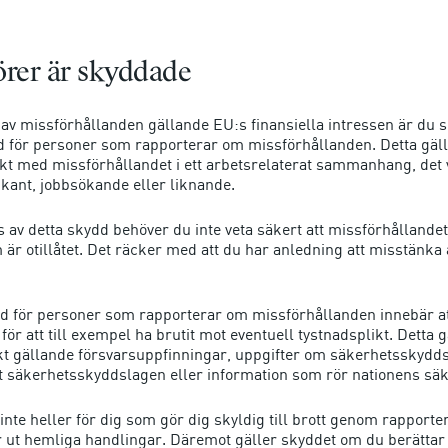
rer är skyddade
av missförhållanden gällande EU:s finansiella intressen är du 
 för personer som rapporterar om missförhållanden. Detta gäl
kt med missförhållandet i ett arbetsrelaterat sammanhang, det 
ikant, jobbsökande eller liknande.
s av detta skydd behöver du inte veta säkert att missförhållande
är otillåtet. Det räcker med att du har anledning att misstänka a
 för personer som rapporterar om missförhållanden innebär at
för att till exempel ha brutit mot eventuell tystnadsplikt. Detta g
ikt gällande försvarsuppfinningar, uppgifter om säkerhetsskydd
gt säkerhetsskyddslagen eller information som rör nationens säk
inte heller för dig som gör dig skyldig till brott genom rapporte
ar ut hemliga handlingar. Däremot gäller skyddet om du berättar 