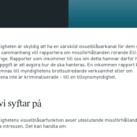
gheten är skyldig att ha en särskild visselblåsarkanal för dem 
t sammanhang vill rapportera om missförhållanden rörande EU:s
erige. Rapporter som inkommer till oss om detta hamnar därför 
ppgift är att avgöra hur de ska hanteras. En inkommen rapport k
mnas till myndighetens brottsutredande verksamhet eller om
na inte är kriminaliserade – till en tillsynsmyndighet.
vi syftar på
ghetens visselblåsarfunktion avser uteslutande missförhållan
la intressen. Det kan handla om: