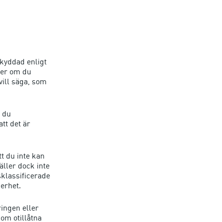
skyddad enligt
ler om du
vill säga, som
t du
tt det är
t du inte kan
äller dock inte
sklassificerade
erhet.
ringen eller
om otillåtna