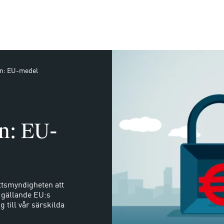
on: EU-medel
n: EU-
ttsmyndigheten att
 gällande EU:s
g till vår särskilda