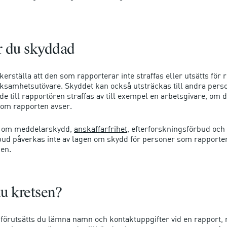
r du skyddad
erställa att den som rapporterar inte straffas eller utsätts för 
ksamhetsutövare. Skyddet kan också utsträckas till andra perso
e till rapportören straffas av till exempel en arbetsgivare, om
om rapporten avser.
(Förklarande
 om meddelarskydd,
anskaffarfrihet
, efterforskningsförbud och
text:
bud påverkas inte av lagen om skydd för personer som rapporte
Anskaffarfriheten
en.
kompletterar
meddelarfriheten.
Anskaffarfriheten
du kretsen?
kan
gälla
stadiet
förutsätts du lämna namn och kontaktuppgifter vid en rapport, 
innan