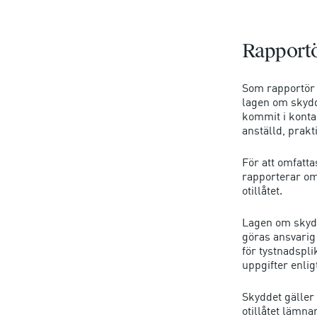
Rapportö
Som rapportör 
lagen om skydd
kommit i konta
anställd, prakt
För att omfatta
rapporterar om 
otillåtet.
Lagen om skydd
göras ansvarig 
för tystnadspl
uppgifter enli
Skyddet gäller 
otillåtet lämn