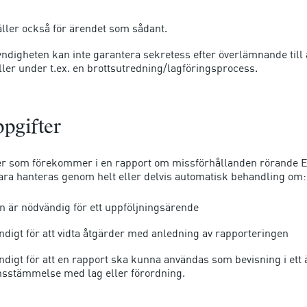
för
publicering.
ller också för ärendet som sådant.
)
digheten kan inte garantera sekretess efter överlämnande till
ler under t.ex. en brottsutredning/lagföringsprocess.
pgifter
r som förekommer i en rapport om missförhållanden rörande EU
bara hanteras genom helt eller delvis automatisk behandling om:
 är nödvändig för ett uppföljningsärende
ndigt för att vidta åtgärder med anledning av rapporteringen
ndigt för att en rapport ska kunna användas som bevisning i ett
nsstämmelse med lag eller förordning.