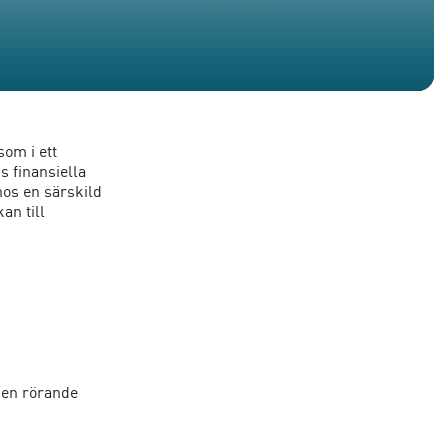
som i ett
 finansiella
hos en särskild
an till
den rörande