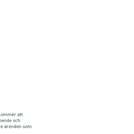
 kommer att
roende och
m de ärenden som