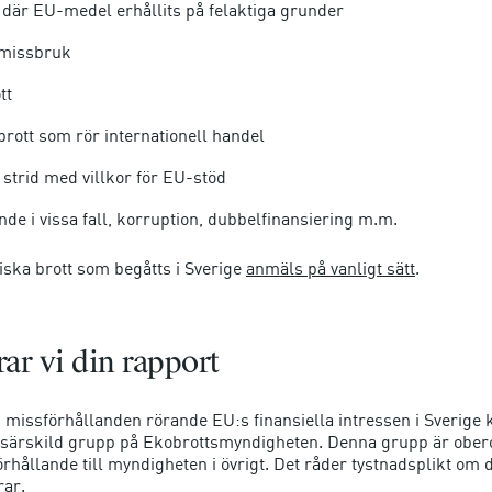
där EU-medel erhållits på felaktiga grunder
smissbruk
tt
ott som rör internationell handel
 strid med villkor för EU-stöd
nde i vissa fall, korruption, dubbelfinansiering m.m.
ska brott som begåtts i Sverige
anmäls på vanligt sätt
.
ar vi din rapport
 missförhållanden rörande EU:s finansiella intressen i Sverige
 särskild grupp på Ekobrottsmyndigheten. Denna grupp är obe
förhållande till myndigheten i övrigt. Det råder tystnadsplikt o
rar.