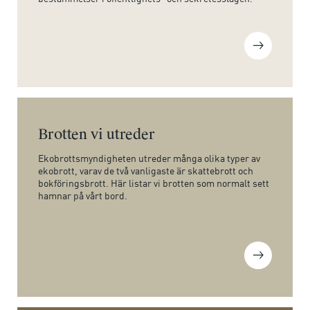
Brotten vi utreder
Ekobrottsmyndigheten utreder många olika typer av
ekobrott, varav de två vanligaste är skattebrott och
bokföringsbrott. Här listar vi brotten som normalt sett
hamnar på vårt bord.