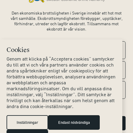
Den ekonomiska brottsligheten i Sverige innebär ett hot mot
vårt samhälle. Ekobrottsmyndigheten förebygger, upptäcker,
förhindrar, utreder och lagför ekobrott. Tillsammans mot
ekobrott är vår vision.
Cookies
Kontaktuppgifter
Genom att klicka på “Acceptera cookies” samtycker
du till att vi och våra partners använder cookies och
Kontakta oss
Om webbplatsen
andra spårtekniker enligt vår cookiepolicy för att
förbättra webbupplevelsen, analysera användningen
av webbplatsen och anpassa
Huvudkontoret
Tillgänglighet webbplats
marknadsföringsinsatser. Om du vill anpassa dina
Sociala medier
inställningar, välj “Inställningar”. Ditt samtycke är
Lokala kontor
frivilligt och kan återkallas när som helst genom att
Hjälpmedel
ändra dina cookie-inställningar.
Instagram
Press & Media
Dina personuppgifter
LinkedIn
Inställningar
Endast nödvändiga
Hantera cookies