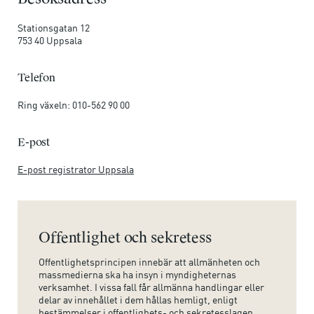
Stationsgatan 12
753 40 Uppsala
Telefon
Ring växeln: 010-562 90 00
E-post
E-post registrator Uppsala
Offentlighet och sekretess
Offentlighetsprincipen innebär att allmänheten och
massmedierna ska ha insyn i myndigheternas
verksamhet. I vissa fall får allmänna handlingar eller
delar av innehållet i dem hållas hemligt, enligt
bestämmelser i offentlighets- och sekretesslagen.