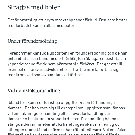
Straffas med böter
Det är brottsligt att bryta mot ett yppandeförbud. Den som bryter
mot förbudet kan straffas med böter.
Under förundersökning
Förekommer känsliga uppgifter i en förundersökning och de har
behandlats i samband med ett förhör, kan åklagaren besluta om
yppandeförbud för de som närvarat vid förhöret. Det gör att till
exempel en försvarsadvokat eller ett vittne inte får uttala sig i
media om vad som avhandlats vid förhöret.
Vid domstolsförhandling
Ibland förekommer känsliga uppgifter vid en förhandling i
domstol. Det kan röra sig till exempel om uppgifter som lämnas
(Förklarande
vid en häktningsförhandling eller
huvudförhandling
där
text:
domstolen beslutat om stängda dörrar. Förhandling bakom
rättegången)
stängda dörrar innebär att förhandlingen ska vara hemlig och
att ingen utomstående därmed har rätt att närvara. Vid en sådan
förhandling kan domstolen besluta om yppandeförbud för de