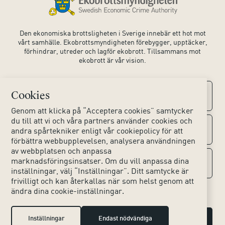
Den ekonomiska brottsligheten i Sverige innebär ett hot mot
vårt samhälle. Ekobrottsmyndigheten förebygger, upptäcker,
förhindrar, utreder och lagför ekobrott. Tillsammans mot
ekobrott är vår vision.
Cookies
Kontaktuppgifter
Genom att klicka på “Acceptera cookies” samtycker
du till att vi och våra partners använder cookies och
Kontakta oss
Om webbplatsen
andra spårtekniker enligt vår cookiepolicy för att
förbättra webbupplevelsen, analysera användningen
av webbplatsen och anpassa
Huvudkontoret
Tillgänglighet webbplats
marknadsföringsinsatser. Om du vill anpassa dina
Sociala medier
inställningar, välj “Inställningar”. Ditt samtycke är
Lokala kontor
frivilligt och kan återkallas när som helst genom att
Hjälpmedel
ändra dina cookie-inställningar.
Instagram
Press & Media
Dina personuppgifter
LinkedIn
Inställningar
Endast nödvändiga
Hantera cookies