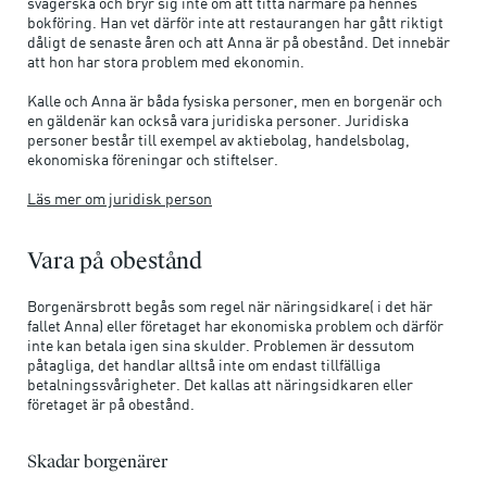
svägerska och bryr sig inte om att titta närmare på hennes
bokföring. Han vet därför inte att restaurangen har gått riktigt
dåligt de senaste åren och att Anna är på obestånd. Det innebär
att hon har stora problem med ekonomin.
Kalle och Anna är båda fysiska personer, men en borgenär och
en gäldenär kan också vara juridiska personer. Juridiska
personer består till exempel av aktiebolag, handelsbolag,
ekonomiska föreningar och stiftelser.
Läs mer om juridisk person
Vara på obestånd
Borgenärsbrott begås som regel när näringsidkare( i det här
fallet Anna) eller företaget har ekonomiska problem och därför
inte kan betala igen sina skulder. Problemen är dessutom
påtagliga, det handlar alltså inte om endast tillfälliga
betalningssvårigheter. Det kallas att näringsidkaren eller
företaget är på obestånd.
Skadar borgenärer