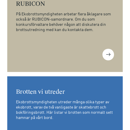
RUBICON
På Ekobrottsmyndigheten arbetar flera åklagare som
också är RUBICON-samordnare. Om du som
konkursförvaltare behöver någon att diskutera din
brottsutredning med kan du kontakta dem.
Brotten vi utreder
Ekobrottsmyndigheten utreder många olika typer av
ekobrott, varav de två vanligaste är skattebrott och
bokföringsbrott. Här listar vi brotten som normalt sett
hamnar på vårt bord.