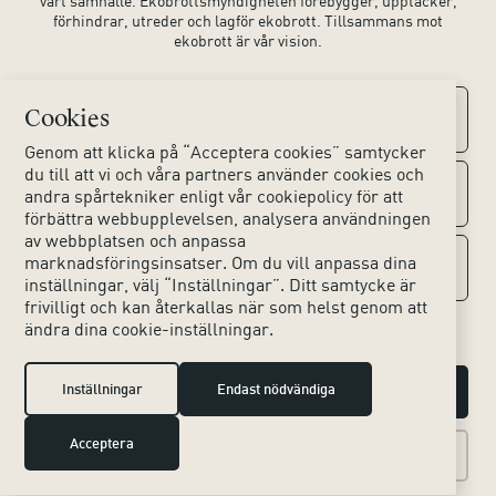
vårt samhälle. Ekobrottsmyndigheten förebygger, upptäcker,
förhindrar, utreder och lagför ekobrott. Tillsammans mot
ekobrott är vår vision.
Cookies
Kontaktuppgifter
Genom att klicka på “Acceptera cookies” samtycker
du till att vi och våra partners använder cookies och
Kontakta oss
Om webbplatsen
andra spårtekniker enligt vår cookiepolicy för att
förbättra webbupplevelsen, analysera användningen
av webbplatsen och anpassa
Huvudkontoret
Tillgänglighet webbplats
marknadsföringsinsatser. Om du vill anpassa dina
Sociala medier
inställningar, välj “Inställningar”. Ditt samtycke är
Lokala kontor
frivilligt och kan återkallas när som helst genom att
Hjälpmedel
ändra dina cookie-inställningar.
Instagram
Press & Media
Dina personuppgifter
LinkedIn
Inställningar
Endast nödvändiga
Hantera cookies
Om kakor (cookies)
Acceptera
X
Tillbaka till toppen