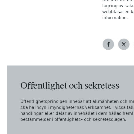
lagring av kak
webbläsaren ka
information.
Offentlighet och sekretess
Offentlighetsprincipen innebär att allmänheten och 
ska ha insyn i myndigheternas verksamhet. I vissa fal
handlingar eller delar av innehållet i dem hållas hemli
bestämmelser i offentlighets- och sekretesslagen.