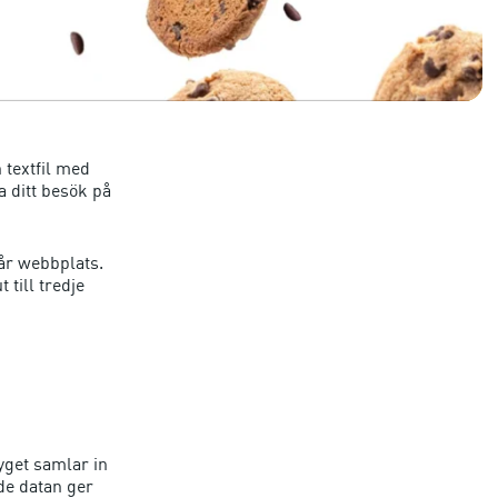
 textfil med
a ditt besök på
vår webbplats.
till tredje
yget samlar in
de datan ger