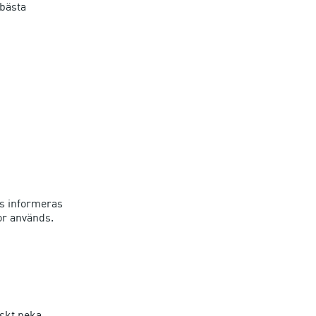
 bästa
s informeras
or används.
iskt neka