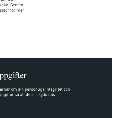
n kaka. Genom
sidor för mer
ppgifter
rnar om din personliga integritet och
pgifter så att de är skyddade.