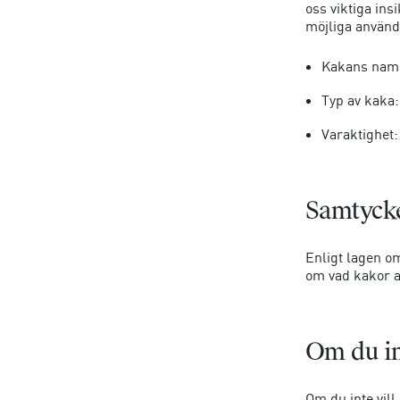
oss viktiga ins
möjliga använd
Kakans namn
Typ av kaka
Varaktighet:
Samtycke
Enligt lagen o
om vad kakor a
Om du in
Om du inte vill