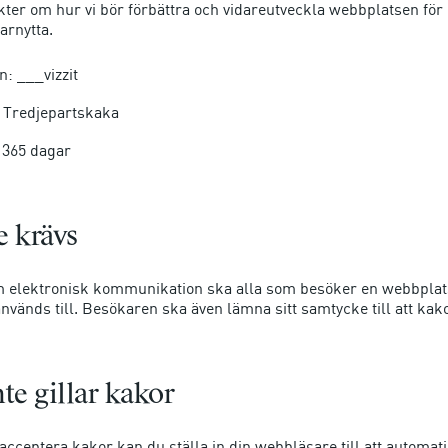
ikter om hur vi bör förbättra och vidareutveckla webbplatsen för
arnytta.
: ___vizzit
: Tredjepartskaka
 365 dagar
 krävs
m elektronisk kommunikation ska alla som besöker en webbplat
nvänds till. Besökaren ska även lämna sitt samtycke till att kak
te gillar kakor
 acceptera kakor kan du ställa in din webbläsare till att automat