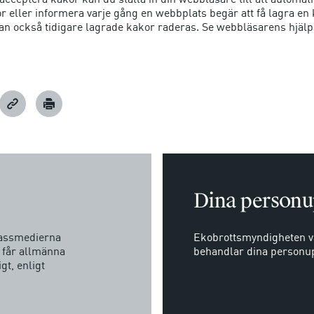
or eller informera varje gång en webbplats begär att få lagra e
n också tidigare lagrade kakor raderas. Se webbläsarens hjälp
Dina personu
massmedierna
Ekobrottsmyndigheten vä
l får allmänna
behandlar dina personup
gt, enligt