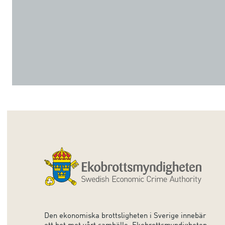
Den ekonomiska brottsligheten i Sverige innebär
ett hot mot vårt samhälle. Ekobrottsmyndigheten