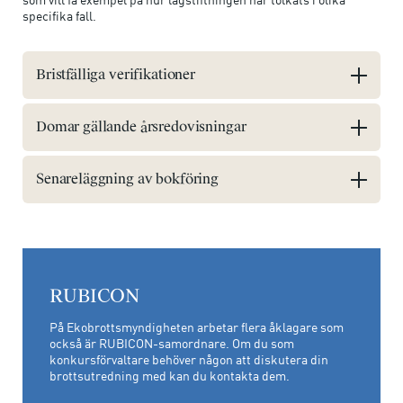
specifika fall.
Bristfälliga verifikationer
Domar gällande årsredovisningar
Senareläggning av bokföring
RUBICON
På Ekobrottsmyndigheten arbetar flera åklagare som
också är RUBICON-samordnare. Om du som
konkursförvaltare behöver någon att diskutera din
brottsutredning med kan du kontakta dem.