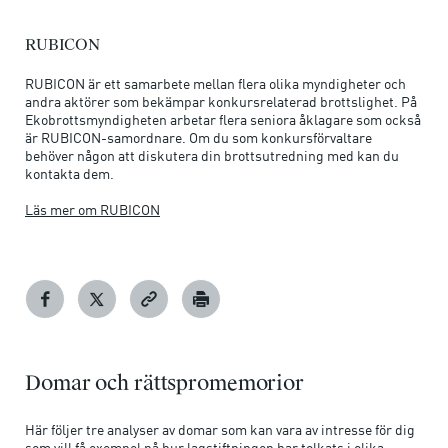
RUBICON
RUBICON är ett samarbete mellan flera olika myndigheter och
andra aktörer som bekämpar konkursrelaterad brottslighet. På
Ekobrottsmyndigheten arbetar flera seniora åklagare som också
är RUBICON-samordnare. Om du som konkursförvaltare
behöver någon att diskutera din brottsutredning med kan du
kontakta dem.
Läs mer om RUBICON
Domar och rättspromemorior
Här följer tre analyser av domar som kan vara av intresse för dig
som vill få exempel på hur lagstiftningen har tolkats i olika