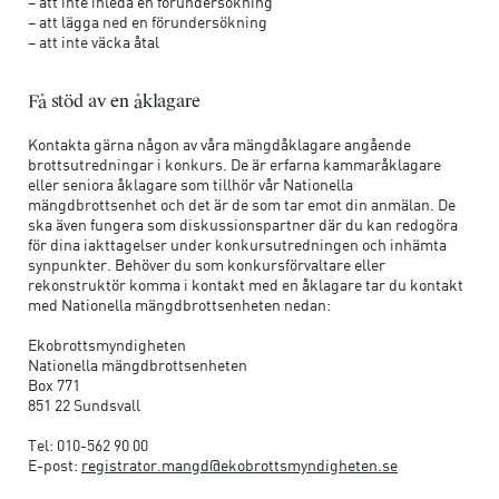
– att inte inleda en förundersökning
– att lägga ned en förundersökning
– att inte väcka åtal
Få stöd av en åklagare
Kontakta gärna någon av våra mängdåklagare angående
brottsutredningar i konkurs. De är erfarna kammaråklagare
eller seniora åklagare som tillhör vår Nationella
mängdbrottsenhet och det är de som tar emot din anmälan. De
ska även fungera som diskussionspartner där du kan redogöra
för dina iakttagelser under konkursutredningen och inhämta
synpunkter. Behöver du som konkursförvaltare eller
rekonstruktör komma i kontakt med en åklagare tar du kontakt
med Nationella mängdbrottsenheten nedan:
Ekobrottsmyndigheten
Nationella mängdbrottsenheten
Box 771
851 22 Sundsvall
Tel: 010-562 90 00
E-post:
registrator.mangd@ekobrottsmyndigheten.se