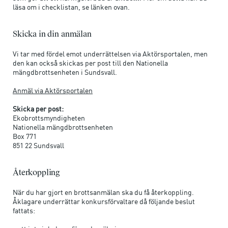
läsa om i checklistan, se länken ovan.
Skicka in din anmälan
Vi tar med fördel emot underrättelsen via Aktörsportalen, men
den kan också skickas per post till den Nationella
mängdbrottsenheten i Sundsvall.
Anmäl via Aktörsportalen
Skicka per post:
Ekobrottsmyndigheten
Nationella mängdbrottsenheten
Box 771
851 22 Sundsvall
Återkoppling
När du har gjort en brottsanmälan ska du få återkoppling.
Åklagare underrättar konkursförvaltare då följande beslut
fattats: