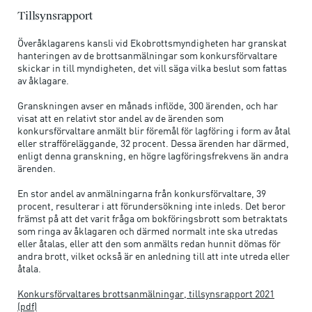
Tillsynsrapport
Överåklagarens kansli vid Ekobrottsmyndigheten har granskat
hanteringen av de brottsanmälningar som konkursförvaltare
skickar in till myndigheten, det vill säga vilka beslut som fattas
av åklagare.
Granskningen avser en månads inflöde, 300 ärenden, och har
visat att en relativt stor andel av de ärenden som
konkursförvaltare anmält blir föremål för lagföring i form av åtal
eller strafföreläggande, 32 procent. Dessa ärenden har därmed,
enligt denna granskning, en högre lagföringsfrekvens än andra
ärenden.
En stor andel av anmälningarna från konkursförvaltare, 39
procent, resulterar i att förundersökning inte inleds. Det beror
främst på att det varit fråga om bokföringsbrott som betraktats
som ringa av åklagaren och därmed normalt inte ska utredas
eller åtalas, eller att den som anmälts redan hunnit dömas för
andra brott, vilket också är en anledning till att inte utreda eller
åtala.
Konkursförvaltares brottsanmälningar, tillsynsrapport 2021
(pdf)