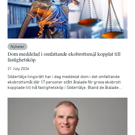
Nyheter
Dom meddelad i omfattande ekobrottsmål kopplat till
fastighetsköp
21 July 2026
Södertälje tingsrätt har i dag meddelat dom i det omfattande
ekobrottsmål där 17 personer stått åtalade för grova ekobrott
kopplade till två fastighetsköp i Södertälje. Bland de åtalade
finns bland annat en präst, en banktjänsteman och flera före
detta fastighetsmäklare som har möjliggjort den misstänkta
brottsligheten. Målet har rört grov näringspenningtvätt, grova
bedrägerier och grov penningtvätt.