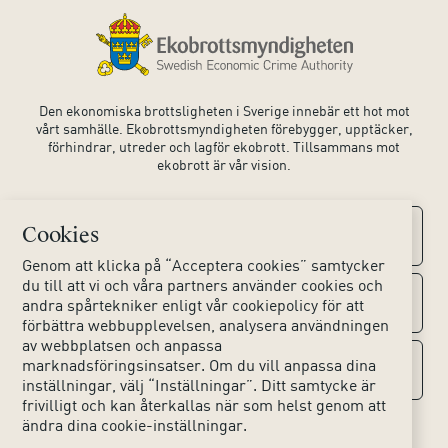
Den ekonomiska brottsligheten i Sverige innebär ett hot mot
vårt samhälle. Ekobrottsmyndigheten förebygger, upptäcker,
förhindrar, utreder och lagför ekobrott. Tillsammans mot
ekobrott är vår vision.
Cookies
Kontaktuppgifter
Genom att klicka på “Acceptera cookies” samtycker
du till att vi och våra partners använder cookies och
Kontakta oss
Om webbplatsen
andra spårtekniker enligt vår cookiepolicy för att
förbättra webbupplevelsen, analysera användningen
av webbplatsen och anpassa
Huvudkontoret
Tillgänglighet webbplats
marknadsföringsinsatser. Om du vill anpassa dina
Sociala medier
inställningar, välj “Inställningar”. Ditt samtycke är
Lokala kontor
frivilligt och kan återkallas när som helst genom att
Hjälpmedel
ändra dina cookie-inställningar.
Instagram