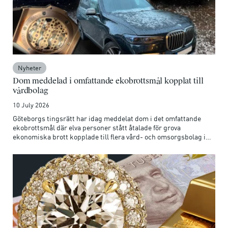
Nyheter
Dom meddelad i omfattande ekobrottsmål kopplat till
vårdbolag
10 July 2026
Göteborgs tingsrätt har idag meddelat dom i det omfattande
ekobrottsmål där elva personer stått åtalade för grova
ekonomiska brott kopplade till flera vård- och omsorgsbolag i
Västsverige. Målet har rört grova bokföringsbrott, grova
skattebrott och grova näringspenningtvättsbrott.