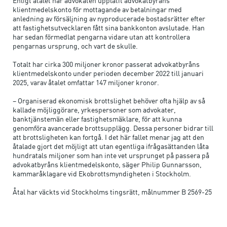
Enligt åtalet har advokaten upplåtit advokatbyråns
klientmedelskonto för mottagande av betalningar med
anledning av försäljning av nyproducerade bostadsrätter efter
att fastighetsutvecklaren fått sina bankkonton avslutade. Han
har sedan förmedlat pengarna vidare utan att kontrollera
pengarnas ursprung, och vart de skulle.
Totalt har cirka 300 miljoner kronor passerat advokatbyråns
klientmedelskonto under perioden december 2022 till januari
2025, varav åtalet omfattar 147 miljoner kronor.
– Organiserad ekonomisk brottslighet behöver ofta hjälp av så
kallade möjliggörare, yrkespersoner som advokater,
banktjänstemän eller fastighetsmäklare, för att kunna
genomföra avancerade brottsupplägg. Dessa personer bidrar till
att brottsligheten kan fortgå. I det här fallet menar jag att den
åtalade gjort det möjligt att utan egentliga ifrågasättanden låta
hundratals miljoner som han inte vet ursprunget på passera på
advokatbyråns klientmedelskonto, säger Philip Gunnarsson,
kammaråklagare vid Ekobrottsmyndigheten i Stockholm.
Åtal har väckts vid Stockholms tingsrätt, målnummer B 2569-25