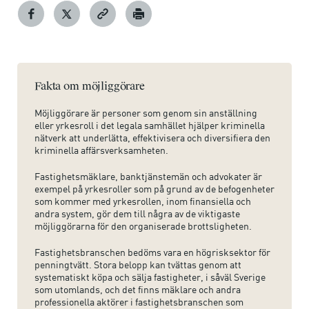
Fakta om möjliggörare
Möjliggörare är personer som genom sin anställning
eller yrkesroll i det legala samhället hjälper kriminella
nätverk att underlätta, effektivisera och diversifiera den
kriminella affärsverksamheten.
Fastighetsmäklare, banktjänstemän och advokater är
exempel på yrkesroller som på grund av de befogenheter
som kommer med yrkesrollen, inom finansiella och
andra system, gör dem till några av de viktigaste
möjliggörarna för den organiserade brottsligheten.
Fastighetsbranschen bedöms vara en högrisksektor för
penningtvätt. Stora belopp kan tvättas genom att
systematiskt köpa och sälja fastigheter, i såväl Sverige
som utomlands, och det finns mäklare och andra
professionella aktörer i fastighetsbranschen som