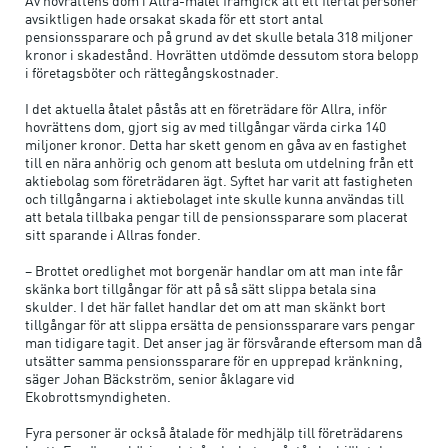
Av hovrättens dom i Allra-målet framgick att ett flertal personer
avsiktligen hade orsakat skada för ett stort antal
pensionssparare och på grund av det skulle betala 318 miljoner
kronor i skadestånd. Hovrätten utdömde dessutom stora belopp
i företagsböter och rättegångskostnader.
I det aktuella åtalet påstås att en företrädare för Allra, inför
hovrättens dom, gjort sig av med tillgångar värda cirka 140
miljoner kronor. Detta har skett genom en gåva av en fastighet
till en nära anhörig och genom att besluta om utdelning från ett
aktiebolag som företrädaren ägt. Syftet har varit att fastigheten
och tillgångarna i aktiebolaget inte skulle kunna användas till
att betala tillbaka pengar till de pensionssparare som placerat
sitt sparande i Allras fonder.
– Brottet oredlighet mot borgenär handlar om att man inte får
skänka bort tillgångar för att på så sätt slippa betala sina
skulder. I det här fallet handlar det om att man skänkt bort
tillgångar för att slippa ersätta de pensionssparare vars pengar
man tidigare tagit. Det anser jag är försvårande eftersom man då
utsätter samma pensionssparare för en upprepad kränkning,
säger Johan Bäckström, senior åklagare vid
Ekobrottsmyndigheten.
Fyra personer är också åtalade för medhjälp till företrädarens