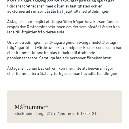
brott. En nära anhörig och två advokater påstås ha hjälpt den
tidigare företrädaren med gåvan av fastigheten och en
auktoriserad revisor påstås ha hjälpt till med utdelningen.
Åklagaren har begärt att tingsrätten frågar Advokatsamfundet
respektive Revisorsinspektionen om det som påstås i åtalet kan
leda till åtgärder från deras sida.
Under utredningen har åklagare genom tvångsmedel återtagit
tillgångar till ett värde av cirka 90 miljoner kronor som redan har
eller kommer kunna betalas tillbaka till drabbade
pensionssparare. Samtliga åtalade personer förnekar brott.
Åklagaren Johan Bäckström kommer inte att besvara frågor
eller kommentera åtalet ytterligare innan huvudförhandlingen.
Målnummer
Stockholms tingsrätt, målnummer B 12258-21.