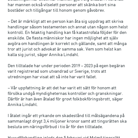
har mannen också vilselett personer att skänka bort sina
bostäder och tillgångar till honom genom gåvobrev.
– Det är märkligt att en person kan åta sig uppdrag att skriva
handlingar såsom testamenten och annat utan någon som helst
kontroll. En felaktig handling kan få katastrofala följder för den
enskilde. De flesta människor har ingen möjlighet att själv
avgöra om handlingen är korrekt och gällande, samt att många
tror att jurist och advokat är samma sak. Vem som helst kan
kalla sig jurist, säger Annika Lindahl.
Den tilltalade har under perioden 2019 – 2023 på egen begäran
varit registrerad som utvandrad ur Sverige, trots att
utredningen har visat att så inte har varit fallet.
– Vår uppfattning är att det har varit ett sätt för honom att
försöka undgå myndigheternas kontroller och granskningar.
Därför är han även åtalad för grovt folkbokföringsbrott, säger
Annika Lindahl.
I åtalet ingår ett yrkande om skadestånd till målsägandena på
sammanlagt drygt 3,4 miljoner kronor samt att tingsrätten ska
besluta om näringsförbud i tio år för den tilltalade.
Huvudförhandling inleds den 5 februari vid Malmö tingsrätt,