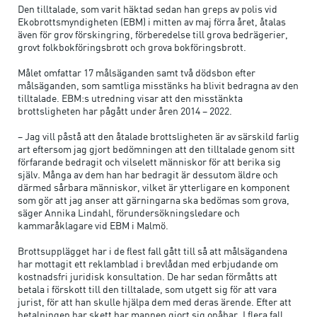
Den tilltalade, som varit häktad sedan han greps av polis vid
Ekobrottsmyndigheten (EBM) i mitten av maj förra året, åtalas
även för grov förskingring, förberedelse till grova bedrägerier,
grovt folkbokföringsbrott och grova bokföringsbrott.
Målet omfattar 17 målsäganden samt två dödsbon efter
målsäganden, som samtliga misstänks ha blivit bedragna av den
tilltalade. EBM:s utredning visar att den misstänkta
brottsligheten har pågått under åren 2014 – 2022.
– Jag vill påstå att den åtalade brottsligheten är av särskild farlig
art eftersom jag gjort bedömningen att den tilltalade genom sitt
förfarande bedragit och vilselett människor för att berika sig
själv
.
Många av dem han har bedragit är dessutom äldre och
därmed sårbara människor, vilket är ytterligare en komponent
som gör att jag anser att gärningarna ska bedömas som grova,
säger Annika Lindahl, förundersökningsledare och
kammaråklagare vid EBM i Malmö.
Brottsupplägget har i de flest fall gått till så att målsägandena
har mottagit ett reklamblad i brevlådan med erbjudande om
kostnadsfri juridisk konsultation. De har sedan förmåtts att
betala i förskott till den tilltalade, som utgett sig för att vara
jurist, för att han skulle hjälpa dem med deras ärende. Efter att
betalningen har skett har mannen gjort sig onåbar. I flera fall