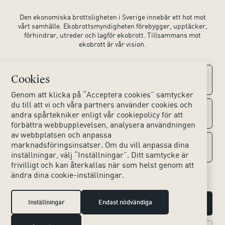
Den ekonomiska brottsligheten i Sverige innebär ett hot mot
vårt samhälle. Ekobrottsmyndigheten förebygger, upptäcker,
förhindrar, utreder och lagför ekobrott. Tillsammans mot
ekobrott är vår vision.
Cookies
Kontaktuppgifter
Genom att klicka på “Acceptera cookies” samtycker
du till att vi och våra partners använder cookies och
Kontakta oss
Om webbplatsen
andra spårtekniker enligt vår cookiepolicy för att
förbättra webbupplevelsen, analysera användningen
av webbplatsen och anpassa
Huvudkontoret
Tillgänglighet webbplats
marknadsföringsinsatser. Om du vill anpassa dina
Sociala medier
inställningar, välj “Inställningar”. Ditt samtycke är
Lokala kontor
frivilligt och kan återkallas när som helst genom att
Hjälpmedel
ändra dina cookie-inställningar.
Instagram
Press & Media
Dina personuppgifter
LinkedIn
Inställningar
Endast nödvändiga
Hantera cookies
Om kakor (cookies)