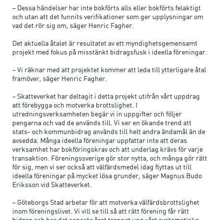
– Dessa händelser har inte bokförts alls eller bokförts felaktigt
och utan att det funnits verifikationer som ger upplysningar om
vad det rör sig om, säger Henric Fagher.
Det aktuella åtalet är resultatet av ett myndighetsgemensamt
projekt med fokus på misstänkt bidragsfusk i ideella föreningar.
– Vi räknar med att projektet kommer att leda till ytterligare åtal
framöver, säger Henric Fagher.
– Skatteverket har deltagit i detta projekt utifrån vårt uppdrag
att förebygga och motverka brottslighet. I
utredningsverksamheten begär vi in uppgifter och följer
pengarna och vad de används till. Vi ser en ökande trend att
stats- och kommunbidrag används till helt andra ändamål än de
avsedda. Många ideella föreningar uppfattar inte att deras
verksamhet har bokföringskrav och att underlag krävs för varje
transaktion. Föreningssverige gör stor nytta, och många gör rätt
för sig, men vi ser också att välfärdsmedel idag flyttas ut till
ideella föreningar på mycket lösa grunder, säger Magnus Budo
Eriksson vid Skatteverket.
– Göteborgs Stad arbetar för att motverka välfärdsbrottslighet
inom föreningslivet. Vi vill se till så att rätt förening får rätt
bidrag och har det senaste året trappat upp vårt systematiska