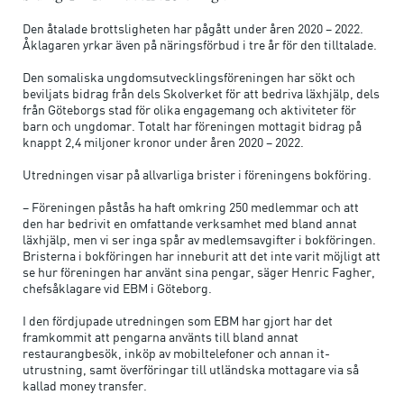
Den åtalade brottsligheten har pågått under åren 2020 – 2022.
Åklagaren yrkar även på näringsförbud i tre år för den tilltalade.
Den somaliska ungdomsutvecklingsföreningen har sökt och
beviljats bidrag från dels Skolverket för att bedriva läxhjälp, dels
från Göteborgs stad för olika engagemang och aktiviteter för
barn och ungdomar. Totalt har föreningen mottagit bidrag på
knappt 2,4 miljoner kronor under åren 2020 – 2022.
Utredningen visar på allvarliga brister i föreningens bokföring.
– Föreningen påstås ha haft omkring 250 medlemmar och att
den har bedrivit en omfattande verksamhet med bland annat
läxhjälp, men vi ser inga spår av medlemsavgifter i bokföringen.
Bristerna i bokföringen har inneburit att det inte varit möjligt att
se hur föreningen har använt sina pengar, säger Henric Fagher,
chefsåklagare vid EBM i Göteborg.
I den fördjupade utredningen som EBM har gjort har det
framkommit att pengarna använts till bland annat
restaurangbesök, inköp av mobiltelefoner och annan it-
utrustning, samt överföringar till utländska mottagare via så
kallad money transfer.