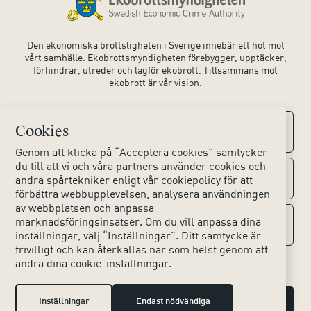
Den ekonomiska brottsligheten i Sverige innebär ett hot mot
vårt samhälle. Ekobrottsmyndigheten förebygger, upptäcker,
förhindrar, utreder och lagför ekobrott. Tillsammans mot
ekobrott är vår vision.
Cookies
Kontaktuppgifter
Genom att klicka på “Acceptera cookies” samtycker
du till att vi och våra partners använder cookies och
Kontakta oss
Om webbplatsen
andra spårtekniker enligt vår cookiepolicy för att
förbättra webbupplevelsen, analysera användningen
av webbplatsen och anpassa
Huvudkontoret
Tillgänglighet webbplats
marknadsföringsinsatser. Om du vill anpassa dina
Sociala medier
inställningar, välj “Inställningar”. Ditt samtycke är
Lokala kontor
frivilligt och kan återkallas när som helst genom att
Hjälpmedel
ändra dina cookie-inställningar.
Instagram
Press & Media
Dina personuppgifter
LinkedIn
Inställningar
Endast nödvändiga
Hantera cookies