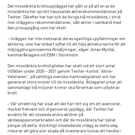
Det misstänkta brottsupplägget har gått ut på att en av de
misstänkta har spridit haussande aktierekommendationer på
Twitter. Därefter har han och de övriga två misstänkta, i strid
mot inläggens rekommendationer, sålt aktier i samband med
den prisuppgång som har skett.
– Inläggen har inte motsvarat deras egentliga uppfattningar om
aktierna, utan har enbart syftat till att höja aktiekurserna för att
möjliggöra gynnsamma försäljningar, säger Jonas Myrdal,
kammaråklagare vid EBM i Stockholm.
Den misstänkta brottsligheten har skett vid ett stort antal
tillfällen under 2020 – 2021 genom Twitter-kontot ”Aktie-
Veteranen”, på samtliga svenska marknadsplatser och har
genererat stora vinster till de misstänkta. Åklagaren yrkar att
sammanlagt två miljoner kronor ska förverkas som utbyte av
brott.
– Vår utredning har visat att det har rört sig om ett avancerat,
mycket frekvent och organiserat upplägg, där Twitter har
använts för att vilseleda andra aktörer på
värdepappersmarknaden och där de misstänkta har tjänat
pengar på detta. Avsiktligt vilseledande inlägg av detta slag
riskerar att göra stor skada då investerare lockas att handla i