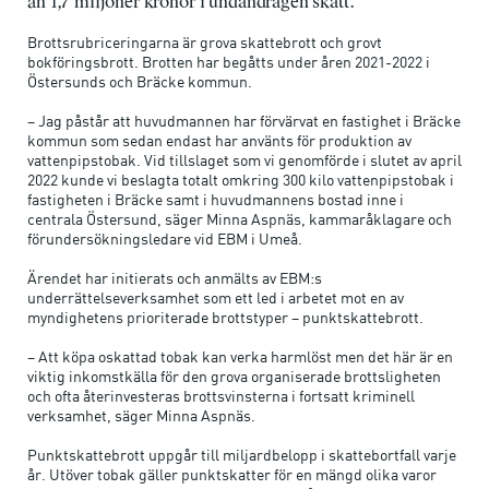
än 1,7 miljoner kronor i undandragen skatt.
Brottsrubriceringarna är grova skattebrott och grovt
bokföringsbrott. Brotten har begåtts under åren 2021-2022 i
Östersunds och Bräcke kommun.
– Jag påstår att huvudmannen har förvärvat en fastighet i Bräcke
kommun som sedan endast har använts för produktion av
vattenpipstobak. Vid tillslaget som vi genomförde i slutet av april
2022 kunde vi beslagta totalt omkring 300 kilo vattenpipstobak i
fastigheten i Bräcke samt i huvudmannens bostad inne i
centrala Östersund, säger Minna Aspnäs, kammaråklagare och
förundersökningsledare vid EBM i Umeå.
Ärendet har initierats och anmälts av EBM:s
underrättelseverksamhet som ett led i arbetet mot en av
myndighetens prioriterade brottstyper – punktskattebrott.
– Att köpa oskattad tobak kan verka harmlöst men det här är en
viktig inkomstkälla för den grova organiserade brottsligheten
och ofta återinvesteras brottsvinsterna i fortsatt kriminell
verksamhet, säger Minna Aspnäs.
Punktskattebrott uppgår till miljardbelopp i skattebortfall varje
år. Utöver tobak gäller punktskatter för en mängd olika varor