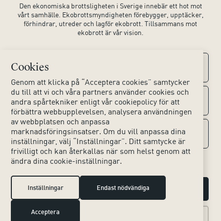
Den ekonomiska brottsligheten i Sverige innebär ett hot mot
vårt samhälle. Ekobrottsmyndigheten förebygger, upptäcker,
förhindrar, utreder och lagför ekobrott. Tillsammans mot
ekobrott är vår vision.
Cookies
Kontaktuppgifter
Genom att klicka på “Acceptera cookies” samtycker
du till att vi och våra partners använder cookies och
Kontakta oss
Om webbplatsen
andra spårtekniker enligt vår cookiepolicy för att
förbättra webbupplevelsen, analysera användningen
av webbplatsen och anpassa
Huvudkontoret
Tillgänglighet webbplats
marknadsföringsinsatser. Om du vill anpassa dina
Sociala medier
inställningar, välj “Inställningar”. Ditt samtycke är
Lokala kontor
frivilligt och kan återkallas när som helst genom att
Hjälpmedel
ändra dina cookie-inställningar.
Instagram
Press & Media
Dina personuppgifter
LinkedIn
Inställningar
Endast nödvändiga
Hantera cookies
Om kakor (cookies)
Acceptera
X
Tillbaka till toppen