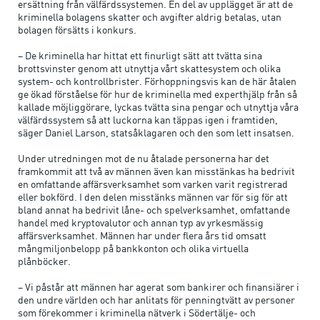
ersättning från välfärdssystemen. En del av upplägget är att de
kriminella bolagens skatter och avgifter aldrig betalas, utan
bolagen försätts i konkurs.
– De kriminella har hittat ett finurligt sätt att tvätta sina
brottsvinster genom att utnyttja vårt skattesystem och olika
system- och kontrollbrister. Förhoppningsvis kan de här åtalen
ge ökad förståelse för hur de kriminella med experthjälp från så
kallade möjliggörare, lyckas tvätta sina pengar och utnyttja våra
välfärdssystem så att luckorna kan täppas igen i framtiden,
säger Daniel Larson, statsåklagaren och den som lett insatsen.
Under utredningen mot de nu åtalade personerna har det
framkommit att två av männen även kan misstänkas ha bedrivit
en omfattande affärsverksamhet som varken varit registrerad
eller bokförd. I den delen misstänks männen var för sig för att
bland annat ha bedrivit låne- och spelverksamhet, omfattande
handel med kryptovalutor och annan typ av yrkesmässig
affärsverksamhet. Männen har under flera års tid omsatt
mångmiljonbelopp på bankkonton och olika virtuella
plånböcker.
– Vi påstår att männen har agerat som bankirer och finansiärer i
den undre världen och har anlitats för penningtvätt av personer
som förekommer i kriminella nätverk i Södertälje- och