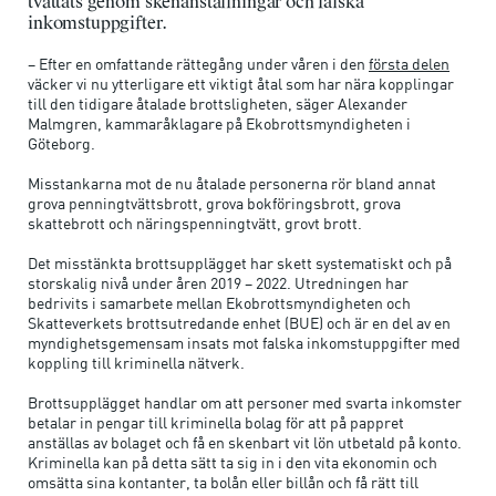
tvättats genom skenanställningar och falska
inkomstuppgifter.
– Efter en omfattande rättegång under våren i den
första delen
väcker vi nu ytterligare ett viktigt åtal som har nära kopplingar
till den tidigare åtalade brottsligheten, säger Alexander
Malmgren, kammaråklagare på Ekobrottsmyndigheten i
Göteborg.
Misstankarna mot de nu åtalade personerna rör bland annat
grova penningtvättsbrott, grova bokföringsbrott, grova
skattebrott och näringspenningtvätt, grovt brott.
Det misstänkta brottsupplägget har skett systematiskt och på
storskalig nivå under åren 2019 – 2022. Utredningen har
bedrivits i samarbete mellan Ekobrottsmyndigheten och
Skatteverkets brottsutredande enhet (BUE) och är en del av en
myndighetsgemensam insats mot falska inkomstuppgifter med
koppling till kriminella nätverk.
Brottsupplägget handlar om att personer med svarta inkomster
betalar in pengar till kriminella bolag för att på pappret
anställas av bolaget och få en skenbart vit lön utbetald på konto.
Kriminella kan på detta sätt ta sig in i den vita ekonomin och
omsätta sina kontanter, ta bolån eller billån och få rätt till