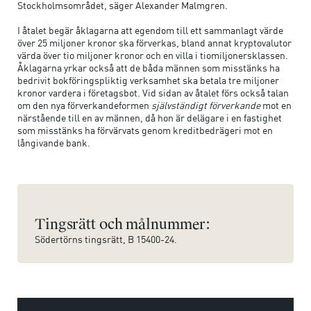
Stockholmsområdet, säger Alexander Malmgren.
I åtalet begär åklagarna att egendom till ett sammanlagt värde
över 25 miljoner kronor ska förverkas, bland annat kryptovalutor
värda över tio miljoner kronor och en villa i tiomiljonersklassen.
Åklagarna yrkar också att de båda männen som misstänks ha
bedrivit bokföringspliktig verksamhet ska betala tre miljoner
kronor vardera i företagsbot. Vid sidan av åtalet förs också talan
om den nya förverkandeformen
självständigt förverkande
mot en
närstående till en av männen, då hon är delägare i en fastighet
som misstänks ha förvärvats genom kreditbedrägeri mot en
långivande bank.
Tingsrätt och målnummer:
Södertörns tingsrätt, B 15400-24.