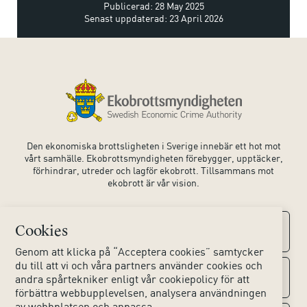
Publicerad: 28 May 2025
Senast uppdaterad: 23 April 2026
Den ekonomiska brottsligheten i Sverige innebär ett hot mot
vårt samhälle. Ekobrottsmyndigheten förebygger, upptäcker,
förhindrar, utreder och lagför ekobrott. Tillsammans mot
ekobrott är vår vision.
Cookies
Kontaktuppgifter
Genom att klicka på “Acceptera cookies” samtycker
du till att vi och våra partners använder cookies och
Kontakta oss
Om webbplatsen
andra spårtekniker enligt vår cookiepolicy för att
förbättra webbupplevelsen, analysera användningen
av webbplatsen och anpassa
Huvudkontoret