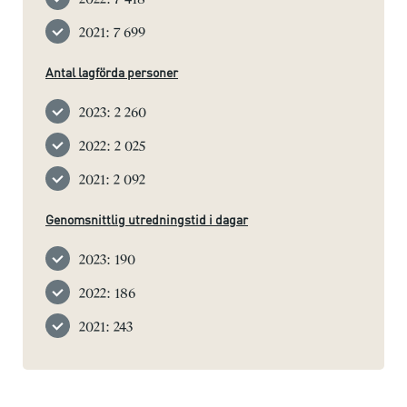
2021: 7 699
Antal lagförda personer
2023: 2 260
2022: 2 025
2021: 2 092
Genomsnittlig utredningstid i dagar
2023: 190
2022: 186
2021: 243