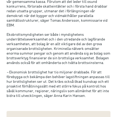
vår gemensamma kassa. Förutom att det leder till osund
konkurrens, förlorade skatteintäkter och i första hand drabbar
redan utsatta grupper, utmanar det i förlängningen vår
demokrati när det bygger och vidmakthåller parallella
samhällsstrukturer, säger Tomas Andersson, kommissarie vid
EBM.
Ekobrottsmyndigheten ser både i myndighetens
underrättelseverksamhet och i den utredande och lagförande
verksamheten, att bolag är en allt viktigare del av den grova
organiserade brottsligheten. Kriminella nätverk omsätter
enorma summor pengar och genom att använda sig av bolag som
brottsverktyg finansierar de sin brottsliga verksamhet. Bolagen
används också för att omhänderta och tvätta brottsvinsterna.
–
Ekonomisk brottslighet har tio miljoner drabbade. För att
förebygga och bekämpa den behöver lagstiftningen anpassas till
hur brottsligheten ser ut. Det krävs också ökad kunskap och ett
proaktivt förhållningssätt med ett större fokus på kontroll hos
såväl kommuner, regioner, näringsliv som allmänhet för att inte
bidra till utvecklingen, säger Anna Karin Hansen.