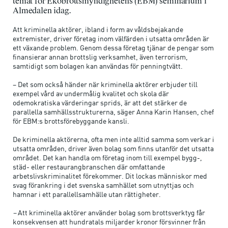
temat för Ekobrottsmyndighetens (EBM) seminarium i
Almedalen idag.
Att kriminella aktörer, ibland i form av våldsbejakande
extremister, driver företag inom välfärden i utsatta områden är
ett växande problem. Genom dessa företag tjänar de pengar som
finansierar annan brottslig verksamhet, även terrorism,
samtidigt som bolagen kan användas för penningtvätt.
– Det som också händer när kriminella aktörer erbjuder till
exempel vård av undermålig kvalitet och skola där
odemokratiska värderingar sprids, är att det stärker de
parallella samhällsstrukturerna, säger Anna Karin Hansen, chef
för EBM:s brottsförebyggande kansli.
De kriminella aktörerna, ofta men inte alltid samma som verkar i
utsatta områden, driver även bolag som finns utanför det utsatta
området. Det kan handla om företag inom till exempel bygg-,
städ- eller restaurangbranschen där omfattande
arbetslivskriminalitet förekommer. Dit lockas människor med
svag förankring i det svenska samhället som utnyttjas och
hamnar i ett parallellsamhälle utan rättigheter.
–
Att kriminella aktörer använder bolag som brottsverktyg får
konsekvensen att hundratals miljarder kronor försvinner från