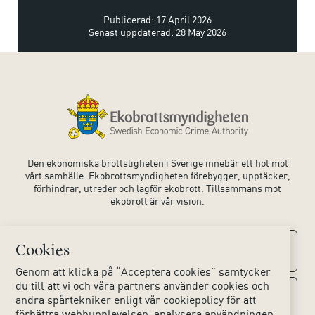
Publicerad: 17 April 2026
Senast uppdaterad: 28 May 2026
Den ekonomiska brottsligheten i Sverige innebär ett hot mot
vårt samhälle. Ekobrottsmyndigheten förebygger, upptäcker,
förhindrar, utreder och lagför ekobrott. Tillsammans mot
ekobrott är vår vision.
Cookies
Kontaktuppgifter
Genom att klicka på “Acceptera cookies” samtycker
du till att vi och våra partners använder cookies och
Kontakta oss
Om webbplatsen
andra spårtekniker enligt vår cookiepolicy för att
förbättra webbupplevelsen, analysera användningen