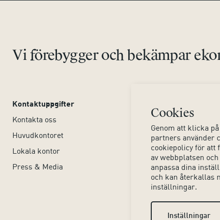
Vi förebygger och bekämpar ekon
Kontaktuppgifter
Om webbplatsen
Cookies
Kontakta oss
Tillgänglighet webbpla
Genom att klicka på 
Huvudkontoret
Hjälpmedel
partners använder c
cookiepolicy för at
Lokala kontor
Dina personuppgifter
av webbplatsen och
Press & Media
Om kakor (cookies)
anpassa dina inställn
och kan återkallas 
inställningar.
Inställningar