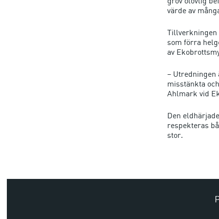
grov olovlig be
värde av många
Tillverkningen 
som förra helg
av Ekobrottsmy
– Utredningen är
misstänkta och
Ahlmark vid E
Den eldhärjade 
respekteras bå
stor.
P