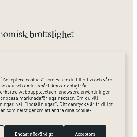
omisk brottslighet
Sociala medier
ts
Instagram
“Acceptera cookies” samtycker du till att vi och våra
LinkedIn
ookies och andra spårtekniker enligt vår
t förbättra webbupplevelsen, analysera användningen
X
 anpassa marknadsföringsinsatser. Om du vill
ingar, välj “Inställningar”. Ditt samtycke är frivilligt
när som helst genom att ändra dina cookie-
Endast nödvändiga
Acceptera