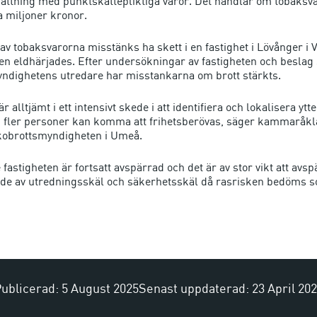
fattning med punktskattepliktiga varor. Det handlar om tobaksvaro
 miljoner kronor.
av tobaksvarorna misstänks ha skett i en fastighet i Lövånger i 
en eldhärjades. Efter undersökningar av fastigheten och beslag
ndighetens utredare har misstankarna om brott stärkts.
 alltjämt i ett intensivt skede i att identifiera och lokalisera ytt
 fler personer kan komma att frihetsberövas, säger kammaråkl
kobrottsmyndigheten i Umeå.
fastigheten är fortsatt avspärrad och det är av stor vikt att avs
de av utredningsskäl och säkerhetsskäl då rasrisken bedöms 
ublicerad: 5 August 2025
Senast uppdaterad: 23 April 20