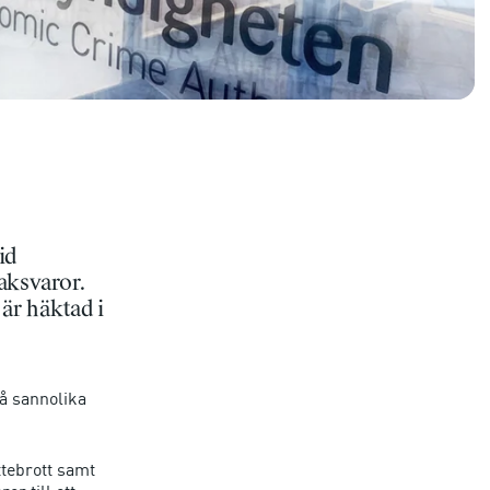
id
aksvaror.
är häktad i
å sannolika
tebrott samt