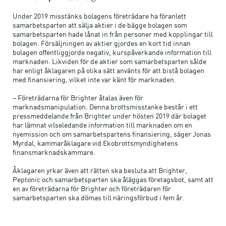
Under 2019 misstänks bolagens företrädare ha föranlett
samarbetsparten att sälja aktier i de bägge bolagen som
samarbetsparten hade lånat in från personer med kopplingar till
bolagen. Försäljningen av aktier gjordes en kort tid innan
bolagen offentliggjorde negativ, kurspåverkande information till
marknaden. Likviden för de aktier som samarbetsparten sålde
har enligt åklagaren på olika sätt använts för att bistå bolagen
med finansiering, vilket inte var känt för marknaden.
– Företrädarna för Brighter åtalas även för
marknadsmanipulation. Denna brottsmisstanke består i ett
pressmeddelande från Brighter under hösten 2019 där bolaget
har lämnat vilseledande information till marknaden om en
nyemission och om samarbetspartens finansiering, säger Jonas
Myrdal, kammaråklagare vid Ekobrottsmyndighetens
finansmarknadskammare.
Åklagaren yrkar även att rätten ska besluta att Brighter,
Peptonic och samarbetsparten ska åläggas företagsbot, samt att
en av företrädarna för Brighter och företrädaren för
samarbetsparten ska dömas till näringsförbud i fem år.