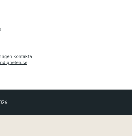
e
nligen kontakta
ndigheten.se
026