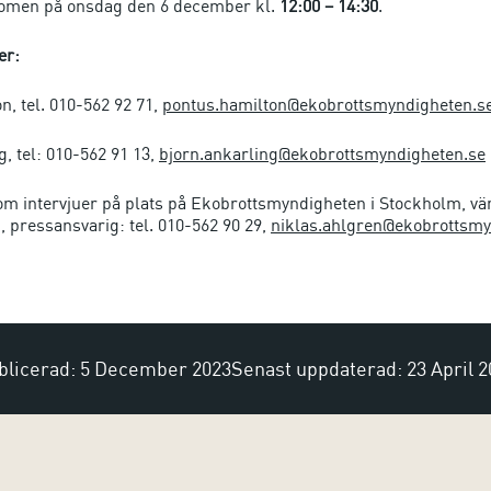
men på onsdag den 6 december kl.
12:00 – 14:30
.
er:
, tel. 010-562 92 71,
pontus.hamilton@ekobrottsmyndigheten.s
, tel: 010-562 91 13,
bjorn.ankarling@ekobrottsmyndigheten.se
m intervjuer på plats på Ekobrottsmyndigheten i Stockholm, vä
 pressansvarig: tel. 010-562 90 29,
niklas.ahlgren@ekobrottsmy
blicerad: 5 December 2023
Senast uppdaterad: 23 April 2