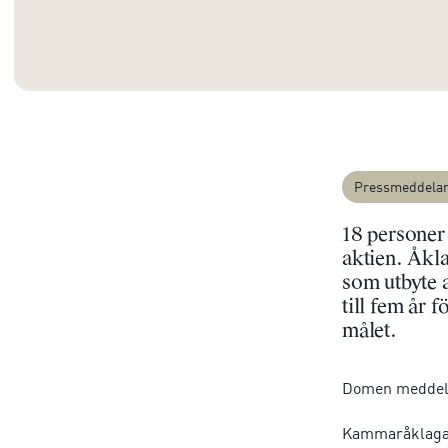
Pressmeddela
18 personer 
aktien. Åkla
som utbyte a
till fem år 
målet.
Domen meddelas
Kammaråklagarn