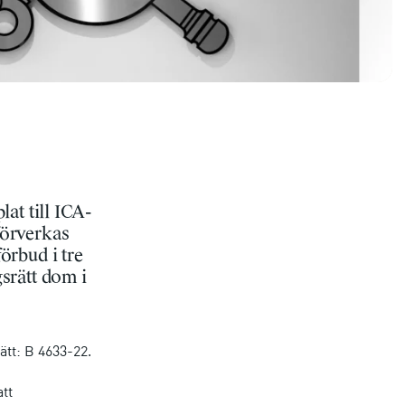
lat till ICA-
förverkas
örbud i tre
gsrätt dom i
tt: B 4633-22.
tt