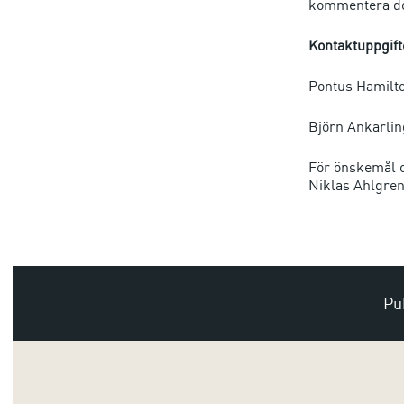
kommentera do
Kontaktuppgift
Pontus Hamilton
Björn Ankarling
För önskemål o
Niklas Ahlgren,
Pu