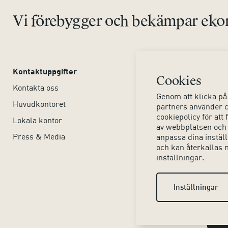
Vi förebygger och bekämpar ekon
Kontaktuppgifter
Om webbplatsen
Cookies
Kontakta oss
Tillgänglighet webbpla
Genom att klicka på 
Huvudkontoret
Hjälpmedel
partners använder c
cookiepolicy för at
Lokala kontor
Dina personuppgifter
av webbplatsen och
Press & Media
Om kakor (cookies)
anpassa dina inställn
och kan återkallas 
inställningar.
Inställningar