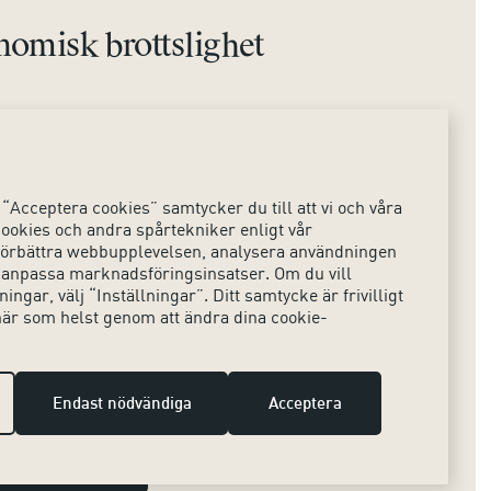
omisk brottslighet
Sociala medier
ts
Instagram
“Acceptera cookies” samtycker du till att vi och våra
LinkedIn
ookies och andra spårtekniker enligt vår
t förbättra webbupplevelsen, analysera användningen
X
 anpassa marknadsföringsinsatser. Om du vill
ingar, välj “Inställningar”. Ditt samtycke är frivilligt
när som helst genom att ändra dina cookie-
Endast nödvändiga
Acceptera
Hantera cookies
Tillbaka till toppen