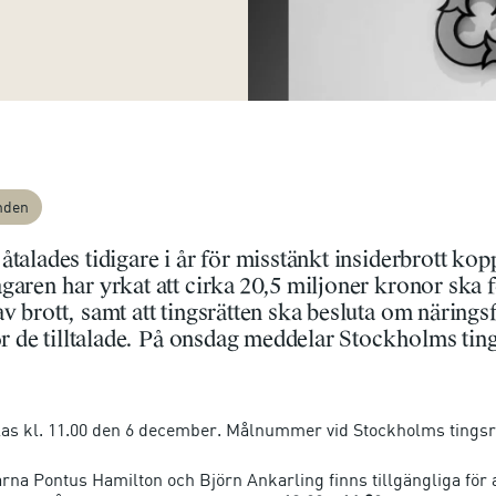
nden
åtalades tidigare i år för misstänkt insiderbrott kopp
garen har yrkat att cirka 20,5 miljoner kronor ska 
v brott, samt att tingsrätten ska besluta om näringsf
för de tilltalade. På onsdag meddelar Stockholms tin
 kl. 11.00 den 6 december. Målnummer vid Stockholms tingsrä
a Pontus Hamilton och Björn Ankarling finns tillgängliga för a