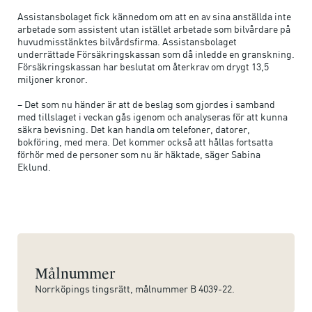
Assistansbolaget fick kännedom om att en av sina anställda inte
arbetade som assistent utan istället arbetade som bilvårdare på
huvudmisstänktes bilvårdsfirma. Assistansbolaget
underrättade Försäkringskassan som då inledde en granskning.
Försäkringskassan har beslutat om återkrav om drygt 13,5
miljoner kronor.
– Det som nu händer är att de beslag som gjordes i samband
med tillslaget i veckan gås igenom och analyseras för att kunna
säkra bevisning. Det kan handla om telefoner, datorer,
bokföring, med mera. Det kommer också att hållas fortsatta
förhör med de personer som nu är häktade, säger Sabina
Eklund.
Målnummer
Norrköpings tingsrätt, målnummer B 4039-22.