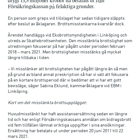
drygt 13,5 miljoner kronor ha betalats ut från
Försäkringskassan på felaktiga grunder.
En person som greps vid tillslaget har sedan tidigare släppts
efter beslut av åklagaren. Brottsmisstankarna kvarstår dock.
Ärendet handläggs vid Ekobrottsmyndigheten i Linköping och
utreds av Skattebrottsenheten. Den misstänkta brottslighet som
utredningen fokuserar på har pågått under perioden februari
2018 – mars 2021. Men brottsligheten misstänks gå mycket
längre tillbaka i tiden.
– Vi misstänker att brottsligheten har pågått längre än så men
på grund av bland annat preskription så har vi valt att fokusera
på en kortare brottsperiod där vi bedömer att vi har ett gott
bevisläge, säger Sabina Eklund, kammaråklagare vid EBM i
Linköping.
Kort om det misstänkta brottsupplägget:
Huvudmisstänkt har haft assistansersättning sedan en längre
tid och har enligt Försäkringskassans anmälan om bidragsbrott
vid fem tillfällen lämnat oriktiga uppgifter i sina ansökningar.
Ersättning har betalats ut under perioden 20 juni 2011 till 22
mars 2021.