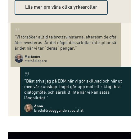
Läs mer om våra olika yrkesroller
”
“Vi försöker alltid ta brottsvinsterna, eftersom de ofta
återinvesteras. Är det något dessa killar inte gillar så
är det när vi tar “deras” pengar.”
Marianne
statsåklagare
”
“Bäst trivs jag på EBM när vi gör skillnad och når ut
med vår kunskap. Inget går upp mot ett riktigt bra
dialogmöte, och särskilt inte när vi kan satsa
långsiktigt.”
Anna
brottsförebyggande specialist