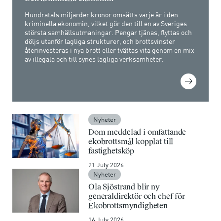
Hundratals miljarder kronor omsätts varje år i den
kriminella ekonomin, vilket gör den till en av Sveriges
största samhällsutmaningar. Pengar tjänas, flyttas och
döljs utanför lagliga strukturer, och brottsvinster
återinvesteras i nya brott eller tvättas vita genom en mix
av illegala och till synes lagliga verksamheter.
Nyheter
Dom meddelad i omfattande
ekobrottsmål kopplat till
fastighetsköp
21 July 2026
Nyheter
Ola Sjöstrand blir ny
generaldirektör och chef för
Ekobrottsmyndigheten
16 July 2026