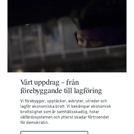
Vårt uppdrag – från
förebyggande till lagföring
Vi förebygger, upptäcker, avbryter, utreder och
lagför ekonomiska brott. Vi bekämpar ekonomisk
brottslighet som är samhällsskadlig, hotar
välfärdssystemen och ytterst skadar förtroendet
för demokratin.