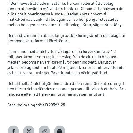
– Den huvudtilltalade misstänks ha kontrollerat åtta bolag
genom att använda målvakters bank-id. Genom att analysera de
olika positioneringarna kunde vi sedan knyta honom till
målvakternas bank-id i bolagen och se hur pengar slussades
mellan bolagen eller vidare till ett bolag i Kina, säger Nils Råby.
Den andra mannen åtalas för grovt bokföringsbrott i de bolag där
personen varit formell företrädare.
I samband med åtalet yrkar åklagaren på förverkande av 4,3
miljoner kronor som tagits i beslag från de aktuella bolagen.
Medlen bedöms ha varit föremål för penningtvätt. Därutöver
yrkas företagsbot om totalt 20 miljoner kronor samt förverkande
av brottsvinst, utvidgat förverkande och näringsförbud.
Det aktuella åtalet utgör den andra delen i en större utredning. I
den första delen dömdes en annan person till två och ett halvt års
fängelse efter att ha erkänt grov näringspenningtvätt.
Stockholm tingsrätt B 23592-25