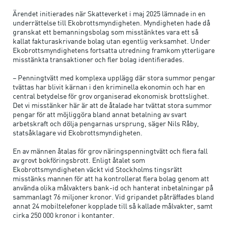
Ärendet initierades när Skatteverket i maj 2025 lämnade in en
underrättelse till Ekobrottsmyndigheten. Myndigheten hade då
granskat ett bemanningsbolag som misstänktes vara ett så
kallat fakturaskrivande bolag utan egentlig verksamhet. Under
Ekobrottsmyndighetens fortsatta utredning framkom ytterligare
misstänkta transaktioner och fler bolag identifierades.
– Penningtvätt med komplexa upplägg där stora summor pengar
tvättas har blivit kärnan i den kriminella ekonomin och har en
central betydelse för grov organiserad ekonomisk brottslighet.
Det vi misstänker här är att de åtalade har tvättat stora summor
pengar för att möjliggöra bland annat betalning av svart
arbetskraft och dölja pengarnas ursprung, säger Nils Råby,
statsåklagare vid Ekobrottsmyndigheten.
En av männen åtalas för grov näringspenningtvätt och flera fall
av grovt bokföringsbrott. Enligt åtalet som
Ekobrottsmyndigheten väckt vid Stockholms tingsrätt
misstänks mannen för att ha kontrollerat flera bolag genom att
använda olika målvakters bank-id och hanterat inbetalningar på
sammanlagt 76 miljoner kronor. Vid gripandet påträffades bland
annat 24 mobiltelefoner kopplade till så kallade målvakter, samt
cirka 250 000 kronor i kontanter.