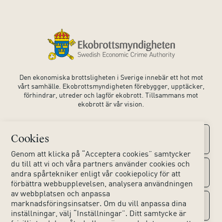
Den ekonomiska brottsligheten i Sverige innebär ett hot mot
vårt samhälle. Ekobrottsmyndigheten förebygger, upptäcker,
förhindrar, utreder och lagför ekobrott. Tillsammans mot
ekobrott är vår vision.
Cookies
Kontaktuppgifter
Genom att klicka på “Acceptera cookies” samtycker
du till att vi och våra partners använder cookies och
Kontakta oss
Om webbplatsen
andra spårtekniker enligt vår cookiepolicy för att
förbättra webbupplevelsen, analysera användningen
av webbplatsen och anpassa
Huvudkontoret
Tillgänglighet webbplats
marknadsföringsinsatser. Om du vill anpassa dina
Sociala medier
inställningar, välj “Inställningar”. Ditt samtycke är
Lokala kontor