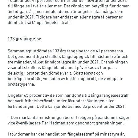
Totalt är det 41 personer som har dömts i hovrätten under 2022
till fängelse i två år eller mer. Det rör sig om betydligt fler domar
än tidigare år, men antalet dömda är ungefär lika många som
under år 2021. Tidigare har endast en eller några få personer
dömts till så långa fängelsestraff.
133 års fängelse
Sammanlagt utdömdes 133 års fängelse för de 41 personerna.
Det genomsnittliga straffets längd uppgick till nästan tre år och
tre månader, vilket är något lägre än under 2021. Granskningen
visar att straffens längd bland annat påverkas av hur pass
delaktig i brottet den dömde varit. Skattebrott och
bedrägeribrott är, vid sidan av bokföringsbrott, de vanligaste
brottstyperna.
Ungefär 65 procent av de som har dömts till långa fängelsestraff
har varit frihetsberövade under förundersökningen eller
förhandlingen. Detta kan jämföras med 85 procent under 2021.
– Den markanta minskningen beror troligen på pandemin, säger
vice överåklagare Per Hedman som genomfört granskningen.
I tolv domar har det handlat om fängelsestraff på minst fyra år,