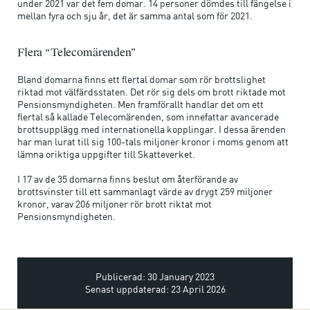
under 2021 var det fem domar. 14 personer dömdes till fängelse i
mellan fyra och sju år, det är samma antal som för 2021.
Flera “Telecomärenden”
Bland domarna finns ett flertal domar som rör brottslighet
riktad mot välfärdsstaten. Det rör sig dels om brott riktade mot
Pensionsmyndigheten. Men framförallt handlar det om ett
flertal så kallade Telecomärenden, som innefattar avancerade
brottsupplägg med internationella kopplingar. I dessa ärenden
har man lurat till sig 100-tals miljoner kronor i moms genom att
lämna oriktiga uppgifter till Skatteverket.
I 17 av de 35 domarna finns beslut om återförande av
brottsvinster till ett sammanlagt värde av drygt 259 miljoner
kronor, varav 206 miljoner rör brott riktat mot
Pensionsmyndigheten.
Publicerad: 30 January 2023
Senast uppdaterad: 23 April 2026