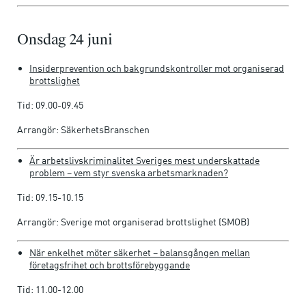
Onsdag 24 juni
Insiderprevention och bakgrundskontroller mot organiserad
brottslighet
Tid: 09.00-09.45
Arrangör: SäkerhetsBranschen
Är arbetslivskriminalitet Sveriges mest underskattade
problem – vem styr svenska arbetsmarknaden?
Tid: 09.15-10.15
Arrangör: Sverige mot organiserad brottslighet (SMOB)
När enkelhet möter säkerhet – balansgången mellan
företagsfrihet och brottsförebyggande
Tid: 11.00-12.00