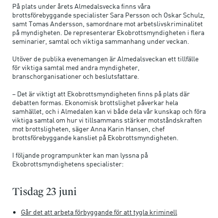
På plats under årets Almedalsvecka finns våra
brottsförebyggande specialister Sara Persson och Oskar Schulz,
samt Tomas Andersson, samordnare mot arbetslivskriminalitet
på myndigheten. De representerar Ekobrottsmyndigheten i flera
seminarier, samtal och viktiga sammanhang under veckan.
Utöver de publika evenemangen är Almedalsveckan ett tillfälle
för viktiga samtal med andra myndigheter,
branschorganisationer och beslutsfattare.
– Det är viktigt att Ekobrottsmyndigheten finns på plats där
debatten formas. Ekonomisk brottslighet påverkar hela
samhället, och i Almedalen kan vi både dela vår kunskap och föra
viktiga samtal om hur vi tillsammans stärker motståndskraften
mot brottsligheten, säger Anna Karin Hansen, chef
brottsförebyggande kansliet på Ekobrottsmyndigheten.
I följande programpunkter kan man lyssna på
Ekobrottsmyndighetens specialister:
Tisdag 23 juni
Går det att arbeta förbyggande för att tygla kriminell