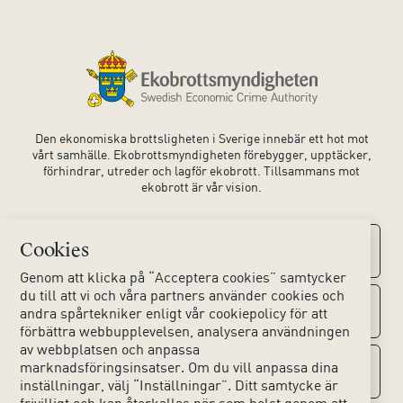
Den ekonomiska brottsligheten i Sverige innebär ett hot mot
vårt samhälle. Ekobrottsmyndigheten förebygger, upptäcker,
förhindrar, utreder och lagför ekobrott. Tillsammans mot
ekobrott är vår vision.
Cookies
Kontaktuppgifter
Genom att klicka på “Acceptera cookies” samtycker
du till att vi och våra partners använder cookies och
Kontakta oss
Om webbplatsen
andra spårtekniker enligt vår cookiepolicy för att
förbättra webbupplevelsen, analysera användningen
av webbplatsen och anpassa
Huvudkontoret
Tillgänglighet webbplats
marknadsföringsinsatser. Om du vill anpassa dina
Sociala medier
inställningar, välj “Inställningar”. Ditt samtycke är
Lokala kontor