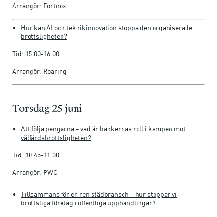
Arrangör: Fortnox
Hur kan AI och teknikinnovation stoppa den organiserade
brottsligheten?
Tid: 15.00-16.00
Arrangör: Roaring
Torsdag 25 juni
Att följa pengarna – vad är bankernas roll i kampen mot
välfärdsbrottsligheten?
Tid: 10.45-11.30
Arrangör: PWC
Tillsammans för en ren städbransch – hur stoppar vi
brottsliga företag i offentliga upphandlingar?