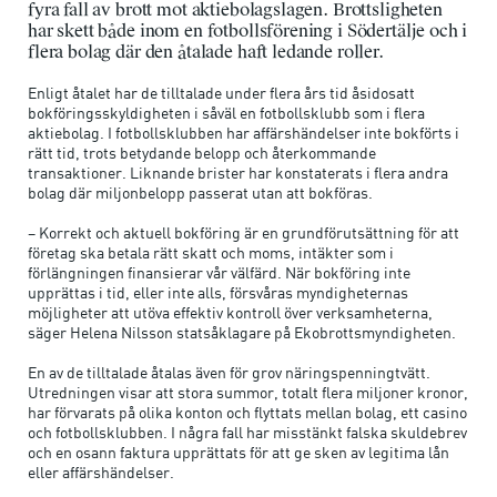
fyra fall av brott mot aktiebolagslagen. Brottsligheten
har skett både inom en fotbollsförening i Södertälje och i
flera bolag där den åtalade haft ledande roller.
Enligt åtalet har de tilltalade under flera års tid åsidosatt
bokföringsskyldigheten i såväl en fotbollsklubb som i flera
aktiebolag. I fotbollsklubben har affärshändelser inte bokförts i
rätt tid, trots betydande belopp och återkommande
transaktioner. Liknande brister har konstaterats i flera andra
bolag där miljonbelopp passerat utan att bokföras.
– Korrekt och aktuell bokföring är en grundförutsättning för att
företag ska betala rätt skatt och moms, intäkter som i
förlängningen finansierar vår välfärd. När bokföring inte
upprättas i tid, eller inte alls, försvåras myndigheternas
möjligheter att utöva effektiv kontroll över verksamheterna,
säger Helena Nilsson statsåklagare på Ekobrottsmyndigheten.
En av de tilltalade åtalas även för grov näringspenningtvätt.
Utredningen visar att stora summor, totalt flera miljoner kronor,
har förvarats på olika konton och flyttats mellan bolag, ett casino
och fotbollsklubben. I några fall har misstänkt falska skuldebrev
och en osann faktura upprättats för att ge sken av legitima lån
eller affärshändelser.