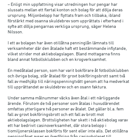
– Enligt min uppfattning visar utredningen hur pengar har
slussats mellan ett flertal konton och bolag för att dölja deras
ursprung. Miljonbelopp har flyttats fram och tillbaka, ibland
förstärkt med osanna skuldebrev som upprättats i efterhand i
syfte att dölja pengarnas verkliga ursprung, säger Helena
Nilsson.
I ett av bolagen har även otillåtna penninglån lämnats till
verksamheter där den åtalade haft ett bestämmande inflytande,
vilket strider mot aktiebolagslagen. Bland mottagarna finns
bland annat fotbollsklubben och en krogverksamhet.
En medåtalad person, som har varit bokförare åt fotbollsklubben
och övriga bolag, står åtalad för grovt bokföringsbrott samt två
fall av medhjälp till näringspenningtvätt genom att ha medverkat
till upprättandet av skuldebrev och en osann faktura.
Under samma målnummer väcks även åtal i ett närliggande
ärende. Förutom de två personer som åtalas i huvudärendet
omfattas ytterligare två personer av åtalet. Det gäller bl.a. fem
fall av grovt bokföringsbrott och ett fall av brott mot
aktiebolagslagen. Brottsligheten har skett i två aktiebolag varav
ett har bedrivit casinoverksamhet, där stora belopp i
tiomiljonersklassen bokförts för sent eller inte alls. Det otillåtna
penninglånet avser en överföring från casinobolaget till