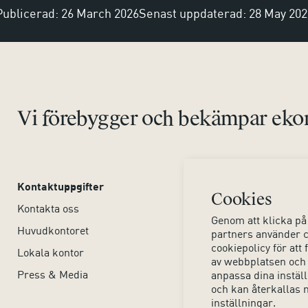
Publicerad: 26 March 2026
Senast uppdaterad: 28 May 202
Vi förebygger och bekämpar ekon
Kontaktuppgifter
Om webbplatsen
Cookies
Kontakta oss
Tillgänglighet webbpla
Genom att klicka på 
Huvudkontoret
Hjälpmedel
partners använder c
cookiepolicy för at
Lokala kontor
Dina personuppgifter
av webbplatsen och
Press & Media
Om kakor (cookies)
anpassa dina inställn
och kan återkallas 
inställningar.