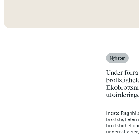
Nyheter
Under förra 
brottslighet
Ekobrottsmyn
utvärdering
Insats Ragnhi
brottsligheten 
brottslighet 
underrättelser