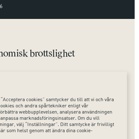
6
omisk brottslighet
Sociala medier
ts
Instagram
“Acceptera cookies” samtycker du till att vi och våra
LinkedIn
ookies och andra spårtekniker enligt vår
t förbättra webbupplevelsen, analysera användningen
X
 anpassa marknadsföringsinsatser. Om du vill
ingar, välj “Inställningar”. Ditt samtycke är frivilligt
när som helst genom att ändra dina cookie-