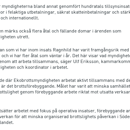
 myndigheterna bland annat genomfört hundratals tillsynsinsat
or i felaktiga utbetalningar, säkrat skatteinbetalningar och stä
 och internationellt.
en märks också flera åtal och fällande domar i ärenden som
gheten utrett.
n som vi har inom insats Ragnhild har varit framgångsrik med 
och vi har fler åtal som väntar i år. Det här visar vad myndighe
nom att arbeta tillsammans, säger Ulf Eriksson, kammarkommi
gheten och koordinator i arbetet.
de där Ekobrottsmyndigheten arbetat aktivt tillsammans med d
är det brottsförebyggande. Målet har varit att minska samhället
ottslighet genom förebyggande arbete riktat mot utsatta verks
tsätter arbetet med fokus på operativa insatser, förebyggande a
verkan för att minska organiserad brottslighets påverkan i Söde
landet.