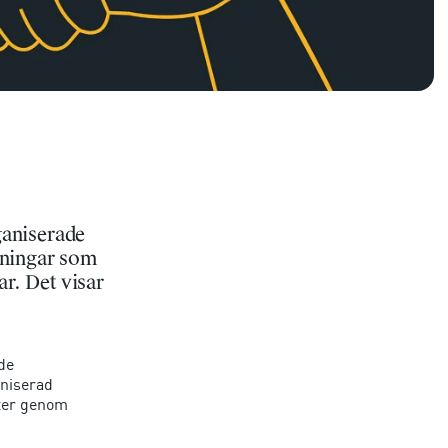
ganiserade
edningar som
r. Det visar
de
aniserad
ter genom