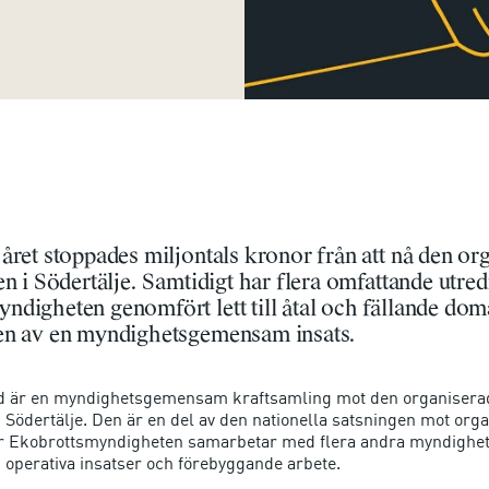
året stoppades miljontals kronor från att nå den or
en i Södertälje. Samtidigt har flera omfattande utr
digheten genomfört lett till åtal och fällande doma
en av en myndighetsgemensam insats.
ld är en myndighetsgemensam kraftsamling mot den organisera
i Södertälje. Den är en del av den nationella satsningen mot org
där Ekobrottsmyndigheten samarbetar med flera andra myndighe
, operativa insatser och förebyggande arbete.