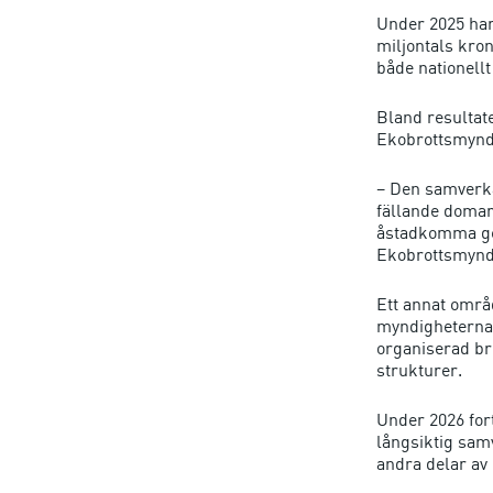
Under 2025 har
miljontals kron
både nationellt
Bland resultat
Ekobrottsmyndi
– Den samverka
fällande domar 
åstadkomma ge
Ekobrottsmyndi
Ett annat områ
myndigheterna 
organiserad br
strukturer.
Under 2026 for
långsiktig sam
andra delar av 