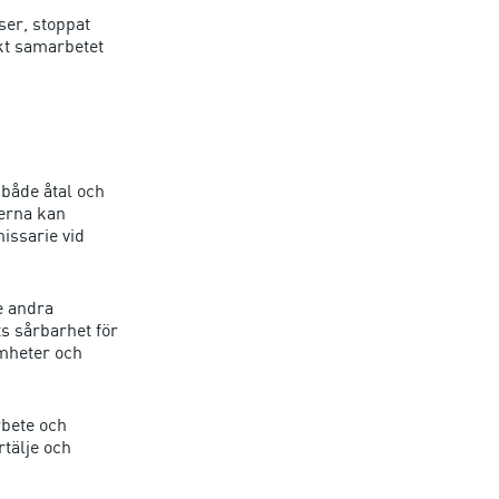
ser, stoppat
rkt samarbetet
både åtal och
terna kan
ssarie vid
e andra
s sårbarhet för
amheter och
rbete och
rtälje och