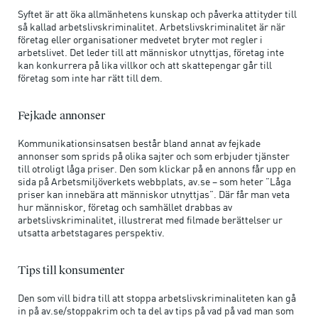
Syftet är att öka allmänhetens kunskap och påverka attityder till
så kallad arbetslivskriminalitet. Arbetslivskriminalitet är när
företag eller organisationer medvetet bryter mot regler i
arbetslivet. Det leder till att människor utnyttjas, företag inte
kan konkurrera på lika villkor och att skattepengar går till
företag som inte har rätt till dem.
Fejkade annonser
Kommunikationsinsatsen består bland annat av fejkade
annonser som sprids på olika sajter och som erbjuder tjänster
till otroligt låga priser. Den som klickar på en annons får upp en
sida på Arbetsmiljöverkets webbplats, av.se – som heter ”Låga
priser kan innebära att människor utnyttjas”. Där får man veta
hur människor, företag och samhället drabbas av
arbetslivskriminalitet, illustrerat med filmade berättelser ur
utsatta arbetstagares perspektiv.
Tips till konsumenter
Den som vill bidra till att stoppa arbetslivskriminaliteten kan gå
in på av.se/stoppakrim och ta del av tips på vad på vad man som