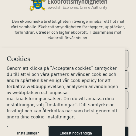
Den ekonomiska brottsligheten i Sverige innebär ett hot mot
vårt samhälle. Ekobrottsmyndigheten förebygger, upptäcker,
förhindrar, utreder och lagför ekobrott. Tillsammans mot
ekobrott är vår vision.
Cookies
Kontaktuppgifter
Genom att klicka på “Acceptera cookies” samtycker
du till att vi och våra partners använder cookies och
Kontakta oss
Om webbplatsen
andra spårtekniker enligt vår cookiepolicy för att
förbättra webbupplevelsen, analysera användningen
av webbplatsen och anpassa
Huvudkontoret
Tillgänglighet webbplats
marknadsföringsinsatser. Om du vill anpassa dina
Sociala medier
inställningar, välj “Inställningar”. Ditt samtycke är
Lokala kontor
frivilligt och kan återkallas när som helst genom att
Hjälpmedel
ändra dina cookie-inställningar.
Instagram
Press & Media
Dina personuppgifter
LinkedIn
Inställningar
Endast nödvändiga
Hantera cookies