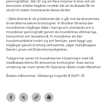
penningtvätten. Det rör sig om flera miljoner kronor och om
domstolen bifaller begäran innebär det att de åtalade får en
skuld till staten motsvarande dessa värden.
– Detta ärende är ett pilotärende där vi går mot de ekonomiska
drivkrafterna bakom brottslighet. Vi försöker förverka den
misstänktes tillgångar både i Sverige och utomlands och vi
misstänker penningtvätt genom de misstänktas oförklarliga
konsumtion och levnadsnivå. Vi misstänker att den
huvudmisstänkte livnärt sig och familjen, samt byggt upp
tillgångar genom brottslig verksamhet, säger statsåklagare
Daniel Larson vid Ekobrottsmyndigheten.
Tidigare har sonen till huvudmannen tillsammans med två
medåtalade dömts för ekonomisk brottslighet. Även denna
utredning var inom ramen för Operativa rådets insats Marathon.
Åtalets målnummer: Göteborgs tingsrätt B 24491-25