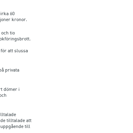
irka 60
ljoner kronor.
 och tio
kföringsbrott.
för att slussa
på privata
rt dömer i
och
lltalade
e tilltalade att
 uppgående till