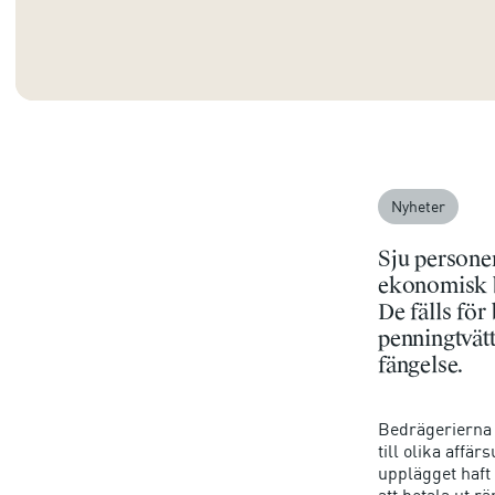
Nyheter
Sju persone
ekonomisk br
De fälls för
penningtvätt
fängelse.
Bedrägerierna h
till olika affä
upplägget haft 
att betala ut rä