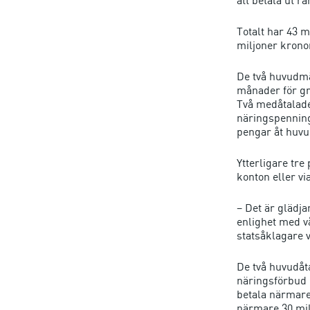
Totalt har 43
miljoner kronor
De två huvudmä
månader för gr
Två medåtalade
näringspenningt
pengar åt huv
Ytterligare tre
konton eller v
– Det är glädja
enlighet med v
statsåklagare 
De två huvudåta
näringsförbud i
betala närmare
närmare 30 mil