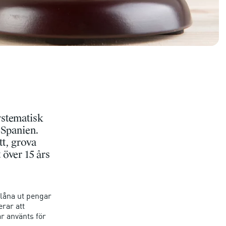
ystematisk
 Spanien.
tt, grova
 över 15 års
 låna ut pengar
erar att
ar använts för