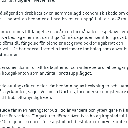
 målsäganden drabbats av en sammanlagd ekonomisk skada om c
. Tingsrätten bedömer att brottsvinsten uppgått till cirka 32 mi
nnen döms till fängelse i sju år och tio månader respektive fem
ova bedrägerier mot samtliga 43 målsäganden samt för grova bo
 döms till fängelse för bland annat grova bokföringsbrott och
vätt. De har agerat formella företrädare för bolag som använts 
udmännen.
 personer döms för att ha tagit emot och vidarebefordrat pengar 
ia bolagskonton som använts i brottsupplägget.
nde att tingsrätten delar vår bedömning av bevisningen och i sto
åra yrkanden, säger Veronica Närfors, förundersökningsledare 
vid Ekobrottsmyndigheten.
lade får även näringsförbud i tio år vardera och ytterligare två ti
 tre år vardera. Tingsrätten dömer även fyra bolag kopplade till d
 15 miljoner kronor i företagsbot och beslutar om förverkanden
joner kronor.