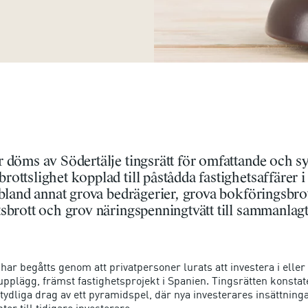
r döms av Södertälje tingsrätt för omfattande och s
ottslighet kopplad till påstådda fastighetsaffärer i
 bland annat grova bedrägerier, grova bokföringsbro
sbrott och grov näringspenningtvätt till sammanlagt
ar begåtts genom att privatpersoner lurats att investera i eller
rsupplägg, främst fastighetsprojekt i Spanien. Tingsrätten konstat
tydliga drag av ett pyramidspel, där nya investerares insättning
ntor till tidigare investerare.