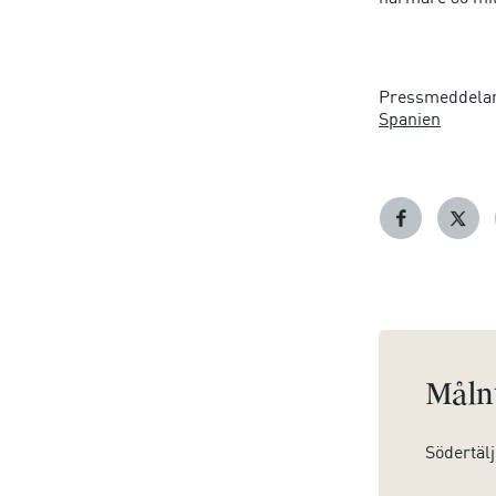
Pressmeddela
Spanien
Mål
Södertälj