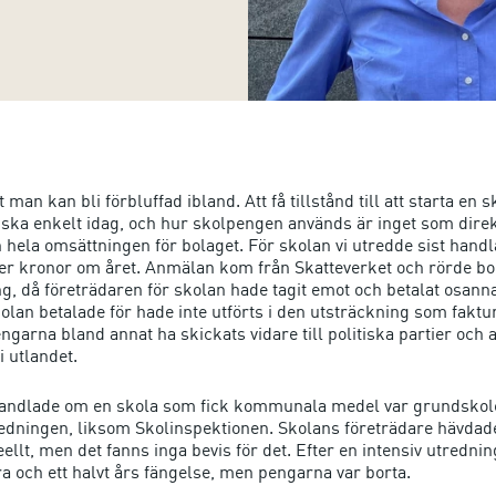
t man kan bli förbluffad ibland. Att få tillstånd till att starta en s
nska enkelt idag, och hur skolpengen används är inget som direk
 hela omsättningen för bolaget. För skolan vi utredde sist hand
ner kronor om året. Anmälan kom från Skatteverket och rörde bo
g, då företrädaren för skolan hade tagit emot och betalat osanna
lan betalade för hade inte utförts i den utsträckning som fakture
garna bland annat ha skickats vidare till politiska partier och 
i utlandet.
handlade om en skola som fick kommunala medel var grundskol
redningen, liksom Skolinspektionen. Skolans företrädare hävdade
eellt, men det fanns inga bevis för det. Efter en intensiv utredn
fyra och ett halvt års fängelse, men pengarna var borta.