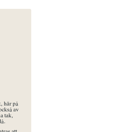
k, här på
 också av
a tak,
då.
tras att