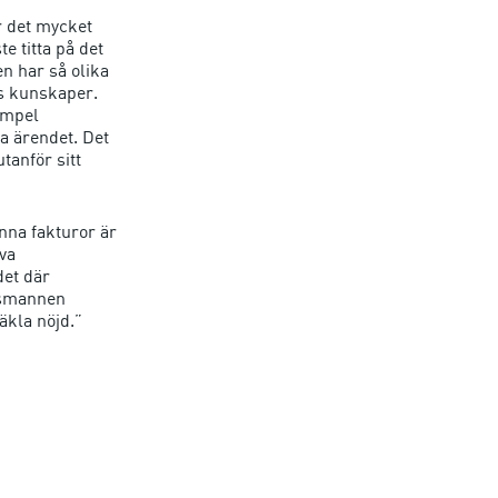
ir det mycket
e titta på det
n har så olika
s kunskaper.
xempel
a ärendet. Det
tanför sitt
nna fakturor är
lva
det där
ngsmannen
äkla nöjd.”