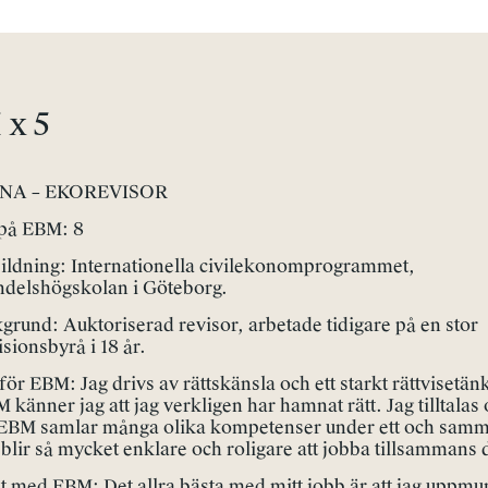
x 5
NA – EKOREVISOR
på EBM: 8
ildning: Internationella civilekonomprogrammet,
delshögskolan i Göteborg.
grund: Auktoriserad revisor, arbetade tidigare på en stor
isionsbyrå i 18 år.
för EBM: Jag drivs av rättskänsla och ett starkt rättvisetän
 känner jag att jag verkligen har hamnat rätt. Jag tilltalas
 EBM samlar många olika kompetenser under ett och samm
 blir så mycket enklare och roligare att jobba tillsammans 
t med EBM: Det allra bästa med mitt jobb är att jag uppmun