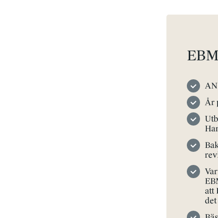
EBM 
AN
År 
Utb
Han
Bak
rev
Var
EBM
att
det
Bäs