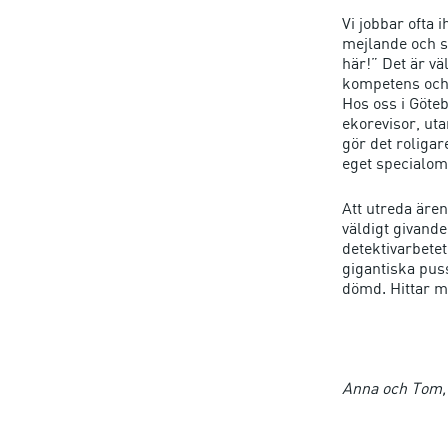
Vi jobbar ofta 
mejlande och s
här!” Det är vä
kompetens och 
Hos oss i Göteb
ekorevisor, uta
gör det roligar
eget specialomr
Att utreda äre
väldigt givande
detektivarbetet
gigantiska pus
dömd. Hittar ma
Anna och Tom, 