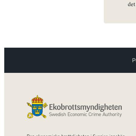
det
P
Den ekonomiska brottsligheten i Sverige innebär