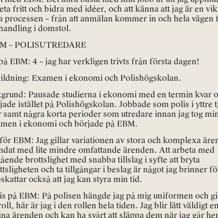
eta fritt och bidra med idéer, och att känna att jag är en vikt
a processen – från att anmälan kommer in och hela vägen f
handling i domstol.
M – POLISUTREDARE
på EBM: 4 – jag har verkligen trivts från första dagen!
ildning: Examen i ekonomi och Polishögskolan.
grund: Pausade studierna i ekonomi med en termin kvar 
jade istället på Polishögskolan. Jobbade som polis i yttre tj
r samt några korta perioder som utredare innan jag tog mi
men i ekonomi och började på EBM.
för EBM: Jag gillar variationen av stora och komplexa är
ndat med lite mindre omfattande ärenden. Att arbeta med
ående brottslighet med snabba tillslag i syfte att bryta
ttsligheten och ta tillgångar i beslag är något jag brinner fö
skattar också att jag kan styra min tid.
is på EBM: På polisen hängde jag på mig uniformen och gic
roll, här är jag i den rollen hela tiden. Jag blir lätt väldigt
ina ärenden och kan ha svårt att släppa dem när jag går h