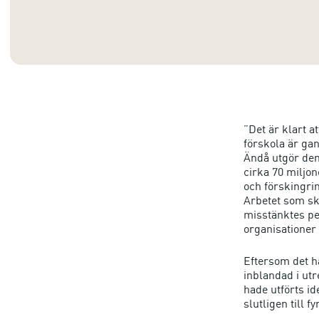
”Det är klart at
förskola är ga
Ändå utgör den
cirka 70 miljo
och förskingrin
Arbetet som sko
misstänktes pen
organisationer 
Eftersom det 
inblandad i ut
hade utförts id
slutligen till 