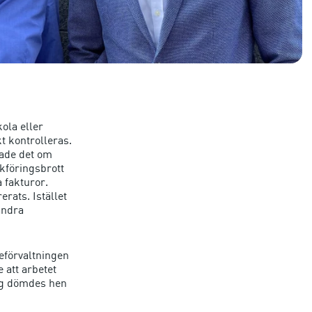
kola eller
t kontrolleras.
lade det om
kföringsbrott
 fakturor.
rats. Istället
andra
eförvaltningen
 att arbetet
ing dömdes hen