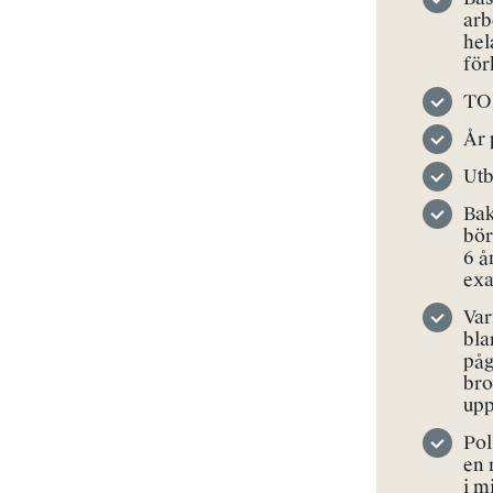
arb
hel
för
TO
År 
Utb
Bak
bör
6 å
exa
Var
bla
påg
bro
upp
Pol
en 
i m