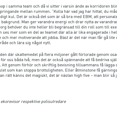
ihop i samma team och då vi sitter i varsin ände av korridoren bl
pringande mellan rummen. ”Kolla här vad jag har hittat, du måst
ldigt kul. Det är också det som är så bra med EBM, att personale
bakgrund. Man ger varandra energi och drar nytta av varandra
org behöver du inte heller bli begränsad till din roll som till e
n ses mer som en del av teamet där alla är lika engagerade i hel
e och mer motiverande att jobba. Bäst är det när man får gå lite u
åde och lära sig något nytt.
nden där skattemedel på flera miljoner gått förlorade genom osa
 för oss båda två, men det är också spännande att få bedriva sjä
. Att genom förhör och skriftlig bevisning tillsammans få lägga 
slet som kan stoppa brottsligheten. Eller åtminstone få gärni
n rätt känns det magiskt, det är nästan high five – man blir så j
ekorevisor respektive polisutredare