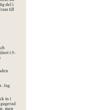
ig del i
ram till
och
änst i 5-
n
enden
r. Jag
k in i
 engagerad
em, men